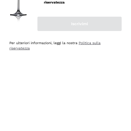
velocissima
riservatezza
Acquirente verificato
Iscrivimi
Ieri
Perfetti e attenti al cliente
Per ulteriori informazioni, leggi la nostra
Politica sulla
riservatezza
Acquirente verificato
2 Giorni Fa
Semplice nell'uso, puntuali e veloci.
Acquirente verificato
2 Giorni Fa
Ottima come sempre!