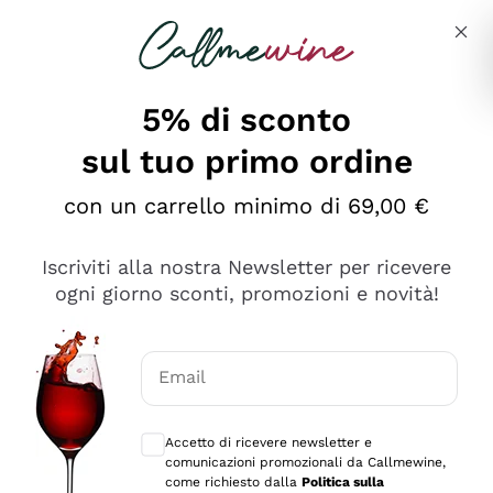
Salta al contenuto principale
Descrivi cosa stai cercando
5% di sconto
sul tuo primo ordine
Ottimo
con un carrello minimo di 69,00 €
4,5
/5
2.552
Iscriviti alla nostra Newsletter per ricevere
recensioni
ogni giorno sconti, promozioni e novità!
Le nostre recensioni a 4 e 5 stelle.
Clicca qui per leggerle tutte >
Email
Precedente
Successivo
Consensi opzionali per ricevere comunica
Accetto di ricevere newsletter e
Oggi
comunicazioni promozionali da Callmewine,
Ottima facilità di acquisto sul sito e consegna
come richiesto dalla
Politica sulla