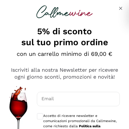
Salta al contenuto principale
Descrivi cosa stai cercando
5% di sconto
sul tuo primo ordine
Ottimo
con un carrello minimo di 69,00 €
4,5
/5
2.559
Iscriviti alla nostra Newsletter per ricevere
recensioni
ogni giorno sconti, promozioni e novità!
Le nostre recensioni a 4 e 5 stelle.
Clicca qui per leggerle tutte >
Email
Precedente
Successivo
Consensi opzionali per ricevere comunica
Accetto di ricevere newsletter e
Oggi
comunicazioni promozionali da Callmewine,
Il catalogo offre moltissime possibilità di scelta tra tanti
come richiesto dalla
Politica sulla