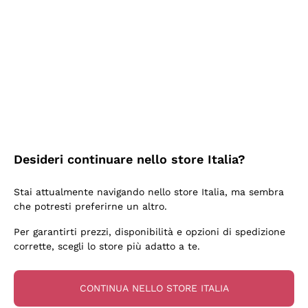
2 Giorni Fa
Semplice nell'uso, puntuali e veloci.
Acquirente verificato
2 Giorni Fa
Ottima come sempre!
Desideri continuare nello store Italia?
Acquirente verificato
Stai attualmente navigando nello store Italia, ma sembra
che potresti preferirne un altro.
3 Giorni Fa
Per garantirti prezzi, disponibilità e opzioni di spedizione
Buona esperienza
corrette, scegli lo store più adatto a te.
Acquirente verificato
CONTINUA NELLO STORE ITALIA