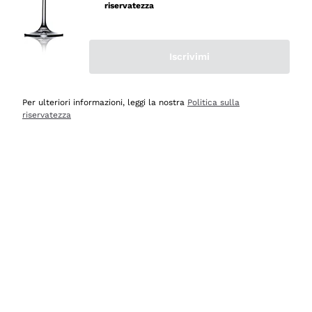
professionalità
riservatezza
Acquirente verificato
Iscrivimi
Ieri
Seri affidabili
Per ulteriori informazioni, leggi la nostra
Politica sulla
riservatezza
Acquirente verificato
Ieri
Il catalogo offre moltissime possibilità di scelta tra tanti
prodotti diversi e con un ampio range di prezzo. Le
indicazioni dei consulenti sono estremamente chiare e
conformi alle caratteristiche dei prodotti acquistati
Acquirente verificato