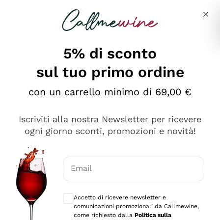
Salta al contenuto principale
Descrivi cosa stai cercando
5% di sconto
sul tuo primo ordine
Ottimo
con un carrello minimo di 69,00 €
4,5
/5
2.561
Iscriviti alla nostra Newsletter per ricevere
recensioni
ogni giorno sconti, promozioni e novità!
Le nostre recensioni a 4 e 5 stelle.
Clicca qui per leggerle tutte >
Email
Precedente
Successivo
Consensi opzionali per ricevere comunica
Accetto di ricevere newsletter e
Oggi
comunicazioni promozionali da Callmewine,
Acquisto semplice nelle modalità, gestito con rapidità e
come richiesto dalla
Politica sulla