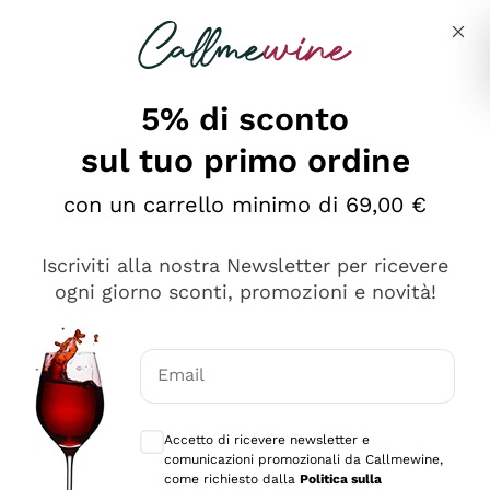
Salta al contenuto principale
Descrivi cosa stai cercando
5% di sconto
sul tuo primo ordine
Ottimo
con un carrello minimo di 69,00 €
4,5
/5
2.559
Iscriviti alla nostra Newsletter per ricevere
recensioni
ogni giorno sconti, promozioni e novità!
Le nostre recensioni a 4 e 5 stelle.
Clicca qui per leggerle tutte >
Email
Precedente
Successivo
Consensi opzionali per ricevere comunica
Accetto di ricevere newsletter e
Oggi
comunicazioni promozionali da Callmewine,
Il catalogo offre moltissime possibilità di scelta tra tanti
come richiesto dalla
Politica sulla