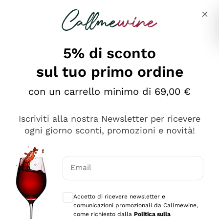
Salta al contenuto principale
Descrivi cosa stai cercando
5% di sconto
sul tuo primo ordine
Ottimo
con un carrello minimo di 69,00 €
4,5
/5
2.566
Iscriviti alla nostra Newsletter per ricevere
recensioni
ogni giorno sconti, promozioni e novità!
Le nostre recensioni a 4 e 5 stelle.
Clicca qui per leggerle tutte >
Email
Precedente
Successivo
Consensi opzionali per ricevere comunica
Accetto di ricevere newsletter e
Oggi
comunicazioni promozionali da Callmewine,
Ordine tutto ok, niente da dire a riguardo. Il sito in se
come richiesto dalla
Politica sulla