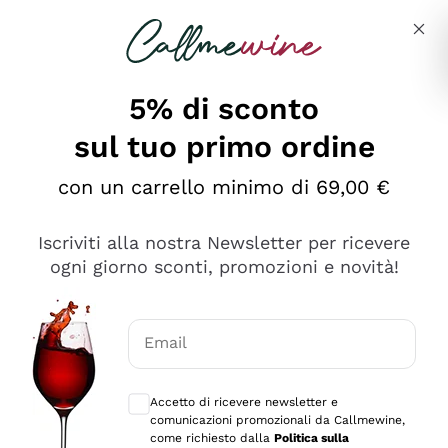
Salta al contenuto principale
Descrivi cosa stai cercando
5% di sconto
sul tuo primo ordine
Ottimo
con un carrello minimo di 69,00 €
4,5
/5
2.559
Iscriviti alla nostra Newsletter per ricevere
recensioni
ogni giorno sconti, promozioni e novità!
Le nostre recensioni a 4 e 5 stelle.
Clicca qui per leggerle tutte >
Email
Precedente
Successivo
Consensi opzionali per ricevere comunica
Accetto di ricevere newsletter e
Oggi
comunicazioni promozionali da Callmewine,
Il catalogo offre moltissime possibilità di scelta tra tanti
come richiesto dalla
Politica sulla