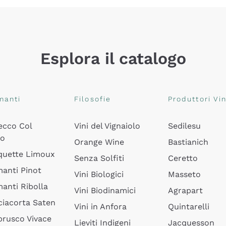
Esplora il catalogo
manti
Filosofie
Produttori Vin
ecco Col
Vini del Vignaiolo
Sedilesu
do
Orange Wine
Bastianich
quette Limoux
Senza Solfiti
Ceretto
anti Pinot
Vini Biologici
Masseto
anti Ribolla
Vini Biodinamici
Agrapart
ciacorta Saten
Vini in Anfora
Quintarelli
rusco Vivace
Lieviti Indigeni
Jacquesson