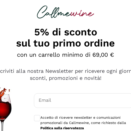
rcando
Champagne
Spumanti
Tutti i Vini
5% di sconto
sul tuo primo ordine
con un carrello minimo di 69,00 €
scriviti alla nostra Newsletter per ricevere ogni gior
sconti, promozioni e novità!
Email
Consensi opzionali per ricevere comunicaz
Accetto di ricevere newsletter e comunicazioni
promozionali da Callmewine, come richiesto dalla
tanti prodotti diversi e con un ampio range di prezzo. Le 
Politica sulla riservatezza