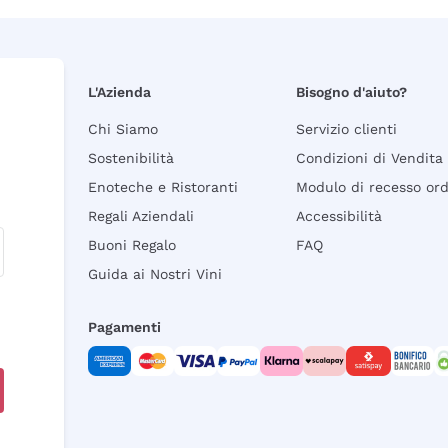
L'Azienda
Bisogno d'aiuto?
Chi Siamo
Servizio clienti
Sostenibilità
Condizioni di Vendita
Enoteche e Ristoranti
Modulo di recesso or
Regali Aziendali
Accessibilità
Buoni Regalo
FAQ
Guida ai Nostri Vini
Pagamenti