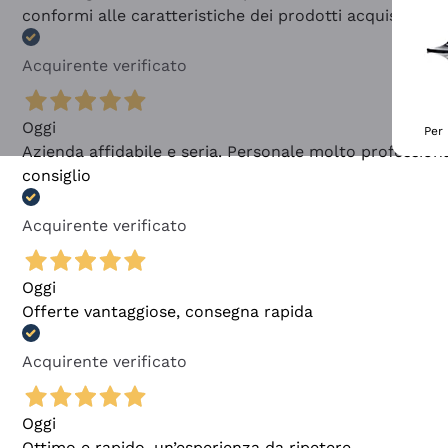
conformi alle caratteristiche dei prodotti acquistati
Acquirente verificato
Oggi
Per 
Azienda affidabile e seria. Personale molto profession
consiglio
Acquirente verificato
Oggi
Offerte vantaggiose, consegna rapida
Acquirente verificato
Oggi
Ottimo e rapido, un’esperienza da ripetere