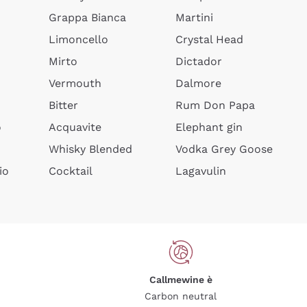
Grappa Bianca
Martini
Limoncello
Crystal Head
Mirto
Dictador
Vermouth
Dalmore
Bitter
Rum Don Papa
o
Acquavite
Elephant gin
Whisky Blended
Vodka Grey Goose
io
Cocktail
Lagavulin
Callmewine è
Carbon neutral