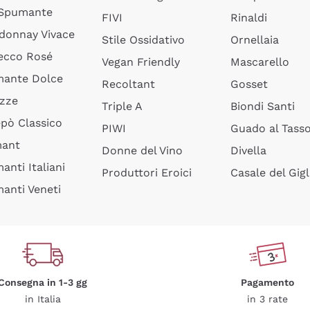
 Spumante
FIVI
Rinaldi
donnay Vivace
Stile Ossidativo
Ornellaia
ecco Rosé
Vegan Friendly
Mascarello
ante Dolce
Recoltant
Gosset
izze
Triple A
Biondi Santi
epò Classico
PIWI
Guado al Tass
mant
Donne del Vino
Divella
anti Italiani
Produttori Eroici
Casale del Gigl
anti Veneti
Consegna in 1-3 gg
Pagamento
in Italia
in 3 rate