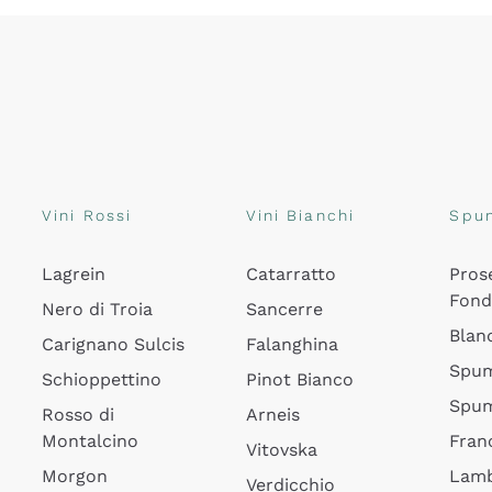
Vini Rossi
Vini Bianchi
Spu
Lagrein
Catarratto
Pros
Fon
Nero di Troia
Sancerre
Blan
Carignano Sulcis
Falanghina
Spum
Schioppettino
Pinot Bianco
Spum
Rosso di
Arneis
Montalcino
Fran
Vitovska
Morgon
Lamb
Verdicchio