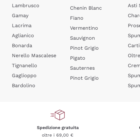
Lambrusco
Asti
Chenin Blanc
Gamay
Char
Fiano
Lacrima
Pros
Vermentino
Aglianico
Spum
Sauvignon
Bonarda
Cart
Pinot Grigio
Nerello Mascalese
Oltr
Pigato
Tignanello
Cre
Sauternes
Gaglioppo
Spum
Pinot Grigio
Bardolino
Spum
Spedizione gratuita
oltre i 69,00 €