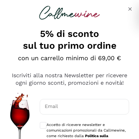
Salta al contenuto principale
Descrivi cosa stai cercando
5% di sconto
sul tuo primo ordine
Ottimo
con un carrello minimo di 69,00 €
4,5
/5
2.559
Iscriviti alla nostra Newsletter per ricevere
recensioni
ogni giorno sconti, promozioni e novità!
Le nostre recensioni a 4 e 5 stelle.
Clicca qui per leggerle tutte >
Email
Precedente
Successivo
Consensi opzionali per ricevere comunica
Accetto di ricevere newsletter e
Oggi
comunicazioni promozionali da Callmewine,
Il catalogo offre moltissime possibilità di scelta tra tanti
come richiesto dalla
Politica sulla