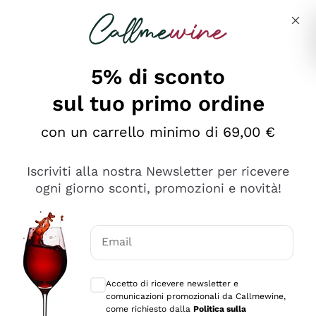
Salta al contenuto principale
Descrivi cosa stai cercando
5% di sconto
sul tuo primo ordine
Ottimo
con un carrello minimo di 69,00 €
4,5
/5
2.559
Iscriviti alla nostra Newsletter per ricevere
recensioni
ogni giorno sconti, promozioni e novità!
Le nostre recensioni a 4 e 5 stelle.
Clicca qui per leggerle tutte >
Email
Precedente
Successivo
Consensi opzionali per ricevere comunica
Accetto di ricevere newsletter e
Oggi
comunicazioni promozionali da Callmewine,
Il catalogo offre moltissime possibilità di scelta tra tanti
come richiesto dalla
Politica sulla