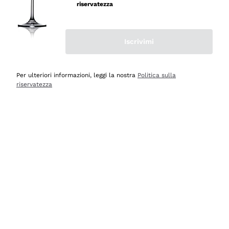
velocissima
riservatezza
Acquirente verificato
Iscrivimi
Ieri
Perfetti e attenti al cliente
Per ulteriori informazioni, leggi la nostra
Politica sulla
riservatezza
Acquirente verificato
Ieri
Semplice nell'uso, puntuali e veloci.
Acquirente verificato
Ieri
Ottima come sempre!