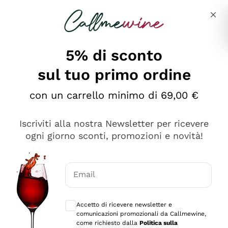
Salta al contenuto principale
Descrivi cosa stai cercando
5% di sconto
sul tuo primo ordine
Ottimo
con un carrello minimo di 69,00 €
4,5
/5
2.552
Iscriviti alla nostra Newsletter per ricevere
recensioni
ogni giorno sconti, promozioni e novità!
Le nostre recensioni a 4 e 5 stelle.
Clicca qui per leggerle tutte >
Email
Precedente
Successivo
Consensi opzionali per ricevere comunica
Accetto di ricevere newsletter e
Oggi
comunicazioni promozionali da Callmewine,
Ottima facilità di acquisto sul sito e consegna
come richiesto dalla
Politica sulla