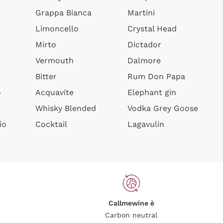
Grappa Bianca
Martini
Limoncello
Crystal Head
Mirto
Dictador
Vermouth
Dalmore
Bitter
Rum Don Papa
o
Acquavite
Elephant gin
Whisky Blended
Vodka Grey Goose
io
Cocktail
Lagavulin
Callmewine è
Carbon neutral