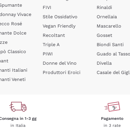
 Spumante
FIVI
Rinaldi
donnay Vivace
Stile Ossidativo
Ornellaia
ecco Rosé
Vegan Friendly
Mascarello
ante Dolce
Recoltant
Gosset
izze
Triple A
Biondi Santi
epò Classico
PIWI
Guado al Tass
mant
Donne del Vino
Divella
anti Italiani
Produttori Eroici
Casale del Gigl
anti Veneti
Consegna in 1-3 gg
Pagamento
in Italia
in 3 rate