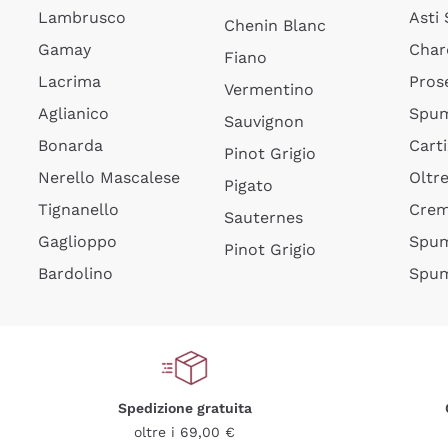
Lambrusco
Asti
Chenin Blanc
Gamay
Char
Fiano
Lacrima
Pros
Vermentino
Aglianico
Spum
Sauvignon
Bonarda
Cart
Pinot Grigio
Nerello Mascalese
Oltr
Pigato
Tignanello
Cre
Sauternes
Gaglioppo
Spum
Pinot Grigio
Bardolino
Spum
Spedizione gratuita
oltre i 69,00 €