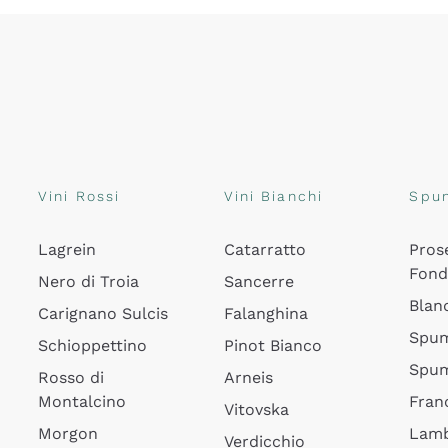
Vini Rossi
Vini Bianchi
Spu
Lagrein
Catarratto
Pros
Fon
Nero di Troia
Sancerre
Blan
Carignano Sulcis
Falanghina
Spum
Schioppettino
Pinot Bianco
Spum
Rosso di
Arneis
Montalcino
Fran
Vitovska
Morgon
Lamb
Verdicchio