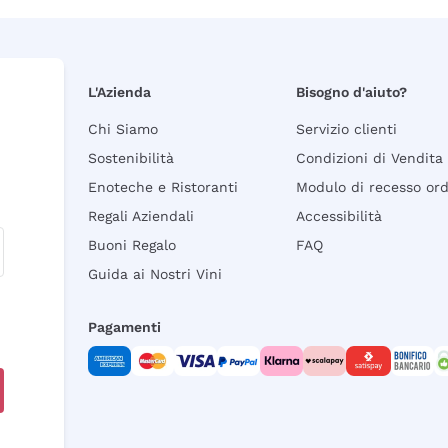
L'Azienda
Bisogno d'aiuto?
Chi Siamo
Servizio clienti
Sostenibilità
Condizioni di Vendita
Enoteche e Ristoranti
Modulo di recesso or
Regali Aziendali
Accessibilità
Buoni Regalo
FAQ
Guida ai Nostri Vini
Pagamenti