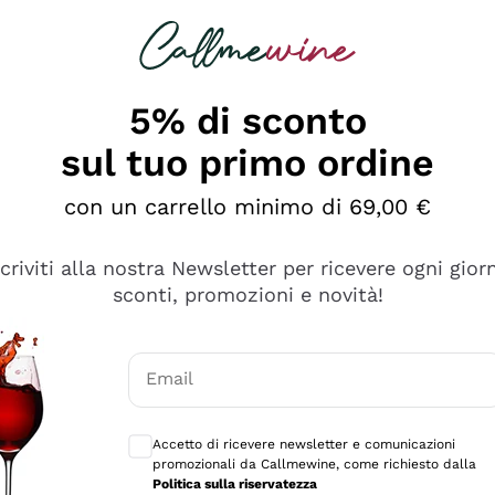
rcando
Champagne
Spumanti
Tutti i Vini
5% di sconto
sul tuo primo ordine
con un carrello minimo di 69,00 €
scriviti alla nostra Newsletter per ricevere ogni gior
sconti, promozioni e novità!
Email
Consensi opzionali per ricevere comunicaz
Accetto di ricevere newsletter e comunicazioni
promozionali da Callmewine, come richiesto dalla
tanti prodotti diversi e con un ampio range di prezzo. Le 
Politica sulla riservatezza