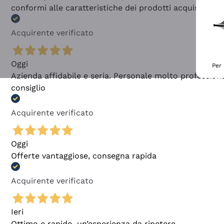
conformi alle caratteristiche dei prodotti acquistati
Acquirente verificato
Oggi
Per 
Azienda affidabile e seria. Personale molto profession
consiglio
Acquirente verificato
Oggi
Offerte vantaggiose, consegna rapida
Acquirente verificato
Ieri
Ottimo e rapido, un’esperienza da ripetere