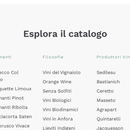
Esplora il catalogo
manti
Filosofie
Produttori Vin
ecco Col
Vini del Vignaiolo
Sedilesu
do
Orange Wine
Bastianich
quette Limoux
Senza Solfiti
Ceretto
anti Pinot
Vini Biologici
Masseto
anti Ribolla
Vini Biodinamici
Agrapart
ciacorta Saten
Vini in Anfora
Quintarelli
rusco Vivace
Lieviti Indigeni
Jacquesson