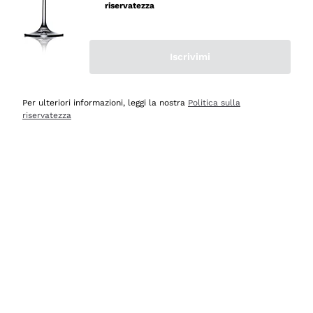
velocissima
riservatezza
Acquirente verificato
Iscrivimi
Ieri
Perfetti e attenti al cliente
Per ulteriori informazioni, leggi la nostra
Politica sulla
riservatezza
Acquirente verificato
2 Giorni Fa
Semplice nell'uso, puntuali e veloci.
Acquirente verificato
2 Giorni Fa
Ottima come sempre!