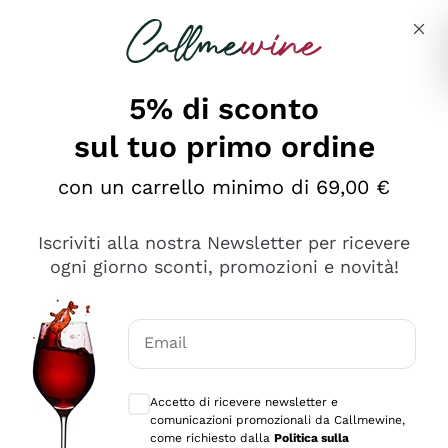
Salta al contenuto principale
Descrivi cosa stai cercando
5% di sconto
sul tuo primo ordine
Ottimo
con un carrello minimo di 69,00 €
4,5
/5
2.552
Iscriviti alla nostra Newsletter per ricevere
recensioni
ogni giorno sconti, promozioni e novità!
Le nostre recensioni a 4 e 5 stelle.
Clicca qui per leggerle tutte >
Email
Precedente
Successivo
Consensi opzionali per ricevere comunica
Accetto di ricevere newsletter e
Oggi
comunicazioni promozionali da Callmewine,
Ottima facilità di acquisto sul sito e consegna
come richiesto dalla
Politica sulla