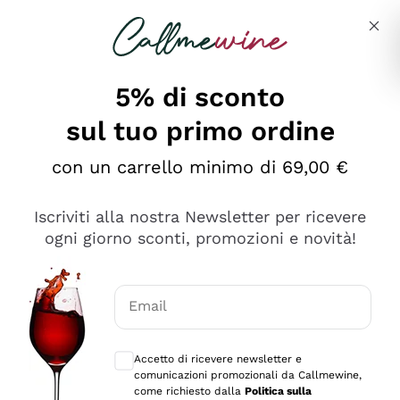
Salta al contenuto principale
Descrivi cosa stai cercando
5% di sconto
sul tuo primo ordine
Ottimo
con un carrello minimo di 69,00 €
4,5
/5
2.566
Iscriviti alla nostra Newsletter per ricevere
recensioni
ogni giorno sconti, promozioni e novità!
Le nostre recensioni a 4 e 5 stelle.
Clicca qui per leggerle tutte >
Email
Precedente
Successivo
Consensi opzionali per ricevere comunica
Accetto di ricevere newsletter e
Oggi
comunicazioni promozionali da Callmewine,
Ordine tutto ok, niente da dire a riguardo. Il sito in se
come richiesto dalla
Politica sulla