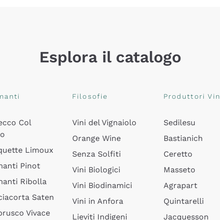
Esplora il catalogo
manti
Filosofie
Produttori Vin
ecco Col
Vini del Vignaiolo
Sedilesu
do
Orange Wine
Bastianich
quette Limoux
Senza Solfiti
Ceretto
anti Pinot
Vini Biologici
Masseto
anti Ribolla
Vini Biodinamici
Agrapart
ciacorta Saten
Vini in Anfora
Quintarelli
rusco Vivace
Lieviti Indigeni
Jacquesson