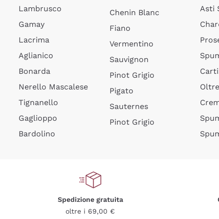
Lambrusco
Asti
Chenin Blanc
Gamay
Char
Fiano
Lacrima
Pros
Vermentino
Aglianico
Spum
Sauvignon
Bonarda
Cart
Pinot Grigio
Nerello Mascalese
Oltr
Pigato
Tignanello
Cre
Sauternes
Gaglioppo
Spum
Pinot Grigio
Bardolino
Spum
Spedizione gratuita
oltre i 69,00 €