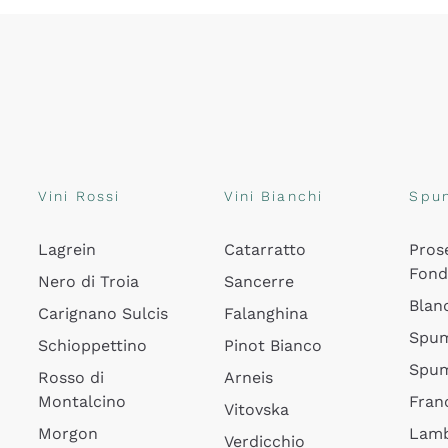
Vini Rossi
Vini Bianchi
Spu
Lagrein
Catarratto
Pros
Fon
Nero di Troia
Sancerre
Blan
Carignano Sulcis
Falanghina
Spum
Schioppettino
Pinot Bianco
Spum
Rosso di
Arneis
Montalcino
Fran
Vitovska
Morgon
Lamb
Verdicchio