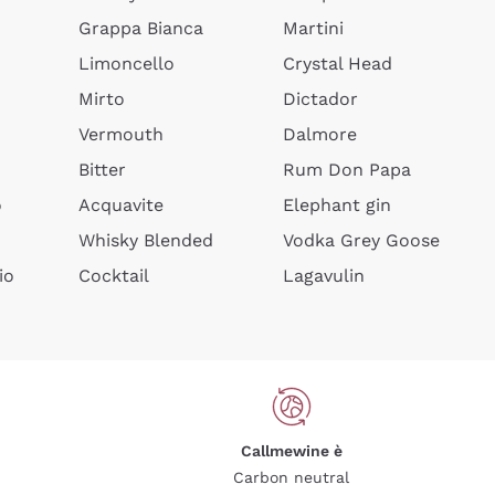
Grappa Bianca
Martini
Limoncello
Crystal Head
Mirto
Dictador
Vermouth
Dalmore
Bitter
Rum Don Papa
o
Acquavite
Elephant gin
Whisky Blended
Vodka Grey Goose
io
Cocktail
Lagavulin
Callmewine è
Carbon neutral