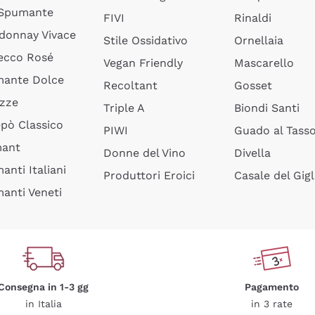
 Spumante
FIVI
Rinaldi
donnay Vivace
Stile Ossidativo
Ornellaia
ecco Rosé
Vegan Friendly
Mascarello
ante Dolce
Recoltant
Gosset
izze
Triple A
Biondi Santi
epò Classico
PIWI
Guado al Tass
mant
Donne del Vino
Divella
anti Italiani
Produttori Eroici
Casale del Gigl
anti Veneti
Consegna in 1-3 gg
Pagamento
in Italia
in 3 rate