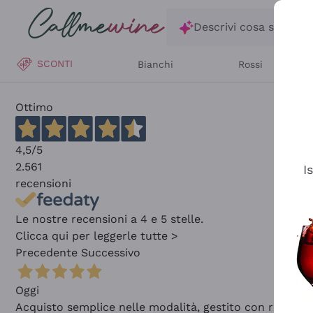
Salta al contenuto principale
Descrivi cosa stai ce
SCONTI
Bianchi
Rossi
Ottimo
4,5
/5
2.561
I
recensioni
Le nostre recensioni a 4 e 5 stelle.
Clicca qui per leggerle tutte >
Precedente
Successivo
Oggi
Acquisto semplice nelle modalità, gestito con rapidità 