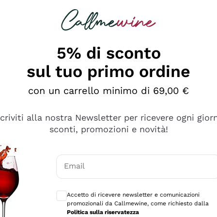
rcando
Champagne
Spumanti
Tutti i Vini
5% di sconto
sul tuo primo ordine
con un carrello minimo di 69,00 €
scriviti alla nostra Newsletter per ricevere ogni gior
sconti, promozioni e novità!
Email
Consensi opzionali per ricevere comunicaz
Accetto di ricevere newsletter e comunicazioni
promozionali da Callmewine, come richiesto dalla
e professionalità
Politica sulla riservatezza