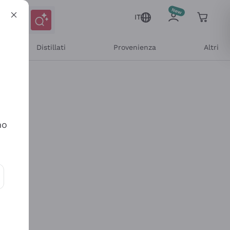
IT
Distillati
Provenienza
Altri
no
ioni e offerte personalizzate