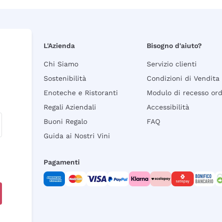
L'Azienda
Bisogno d'aiuto?
Chi Siamo
Servizio clienti
Sostenibilità
Condizioni di Vendita
Enoteche e Ristoranti
Modulo di recesso or
Regali Aziendali
Accessibilità
Buoni Regalo
FAQ
Guida ai Nostri Vini
Pagamenti