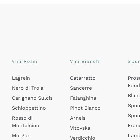
Vini Rossi
Vini Bianchi
Spu
Lagrein
Catarratto
Pros
Fon
Nero di Troia
Sancerre
Blan
Carignano Sulcis
Falanghina
Spum
Schioppettino
Pinot Bianco
Spum
Rosso di
Arneis
Montalcino
Fran
Vitovska
Morgon
Lamb
Verdicchio