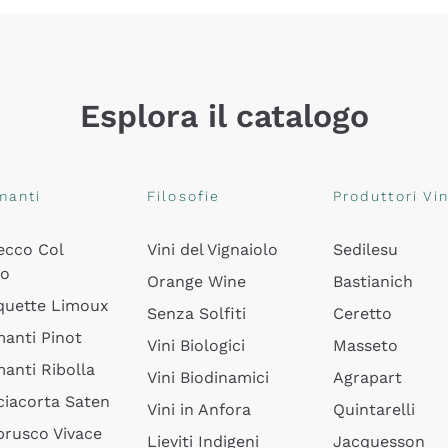
Esplora il catalogo
manti
Filosofie
Produttori Vin
ecco Col
Vini del Vignaiolo
Sedilesu
do
Orange Wine
Bastianich
quette Limoux
Senza Solfiti
Ceretto
anti Pinot
Vini Biologici
Masseto
anti Ribolla
Vini Biodinamici
Agrapart
ciacorta Saten
Vini in Anfora
Quintarelli
rusco Vivace
Lieviti Indigeni
Jacquesson