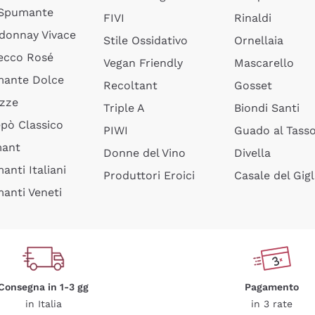
 Spumante
FIVI
Rinaldi
donnay Vivace
Stile Ossidativo
Ornellaia
ecco Rosé
Vegan Friendly
Mascarello
ante Dolce
Recoltant
Gosset
izze
Triple A
Biondi Santi
epò Classico
PIWI
Guado al Tass
mant
Donne del Vino
Divella
anti Italiani
Produttori Eroici
Casale del Gigl
anti Veneti
Consegna in 1-3 gg
Pagamento
in Italia
in 3 rate