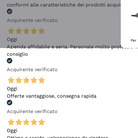
conformi alle caratteristiche dei prodotti acquistati
Acquirente verificato
Oggi
Per 
Azienda affidabile e seria. Personale molto profession
consiglio
Acquirente verificato
Oggi
Offerte vantaggiose, consegna rapida
Acquirente verificato
Oggi
Ottimo e rapido, un’esperienza da ripetere