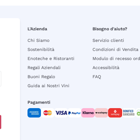
L'Azienda
Bisogno d'aiuto?
Chi Siamo
Servizio clienti
Sostenibilità
Condizioni di Vendita
Enoteche e Ristoranti
Modulo di recesso or
Regali Aziendali
Accessibilità
Buoni Regalo
FAQ
Guida ai Nostri Vini
Pagamenti