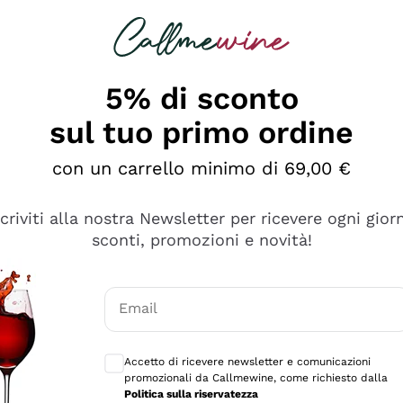
rcando
Champagne
Spumanti
Tutti i Vini
5% di sconto
sul tuo primo ordine
con un carrello minimo di 69,00 €
scriviti alla nostra Newsletter per ricevere ogni gior
sconti, promozioni e novità!
Email
Consensi opzionali per ricevere comunicaz
Accetto di ricevere newsletter e comunicazioni
promozionali da Callmewine, come richiesto dalla
tanti prodotti diversi e con un ampio range di prezzo. Le 
Politica sulla riservatezza