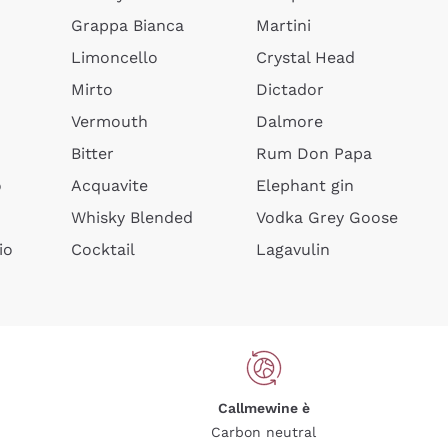
Grappa Bianca
Martini
Limoncello
Crystal Head
Mirto
Dictador
Vermouth
Dalmore
Bitter
Rum Don Papa
o
Acquavite
Elephant gin
Whisky Blended
Vodka Grey Goose
io
Cocktail
Lagavulin
Callmewine è
Carbon neutral