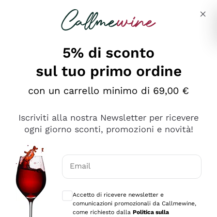
Salta al contenuto principale
Descrivi cosa stai cercando
5% di sconto
sul tuo primo ordine
Ottimo
con un carrello minimo di 69,00 €
4,5
/5
2.567
Iscriviti alla nostra Newsletter per ricevere
recensioni
ogni giorno sconti, promozioni e novità!
Le nostre recensioni a 4 e 5 stelle.
Clicca qui per leggerle tutte >
Email
Precedente
Successivo
Consensi opzionali per ricevere comunica
Accetto di ricevere newsletter e
Ieri
comunicazioni promozionali da Callmewine,
Ottimo servizio!
come richiesto dalla
Politica sulla