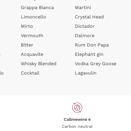
Grappa Bianca
Martini
Limoncello
Crystal Head
Mirto
Dictador
Vermouth
Dalmore
Bitter
Rum Don Papa
o
Acquavite
Elephant gin
Whisky Blended
Vodka Grey Goose
io
Cocktail
Lagavulin
Callmewine è
Carbon neutral