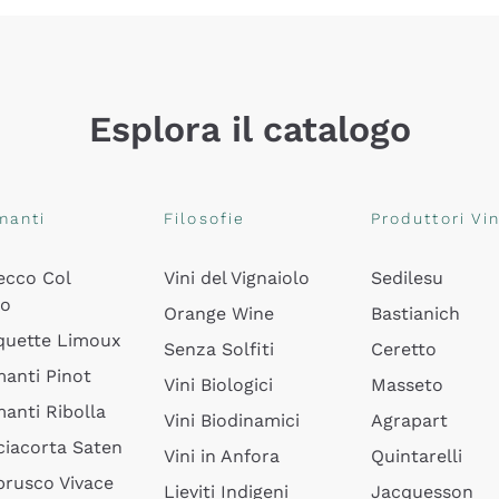
Esplora il catalogo
manti
Filosofie
Produttori Vin
ecco Col
Vini del Vignaiolo
Sedilesu
do
Orange Wine
Bastianich
quette Limoux
Senza Solfiti
Ceretto
anti Pinot
Vini Biologici
Masseto
anti Ribolla
Vini Biodinamici
Agrapart
ciacorta Saten
Vini in Anfora
Quintarelli
rusco Vivace
Lieviti Indigeni
Jacquesson