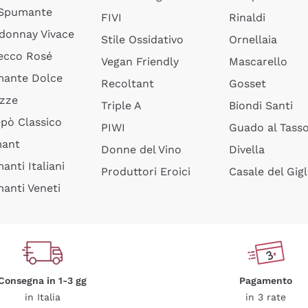
 Spumante
FIVI
Rinaldi
donnay Vivace
Stile Ossidativo
Ornellaia
ecco Rosé
Vegan Friendly
Mascarello
ante Dolce
Recoltant
Gosset
izze
Triple A
Biondi Santi
epò Classico
PIWI
Guado al Tass
mant
Donne del Vino
Divella
anti Italiani
Produttori Eroici
Casale del Gigl
anti Veneti
Consegna in 1-3 gg
Pagamento
in Italia
in 3 rate