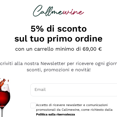
rcando
Champagne
Spumanti
Tutti i Vini
5% di sconto
sul tuo primo ordine
con un carrello minimo di 69,00 €
scriviti alla nostra Newsletter per ricevere ogni gior
sconti, promozioni e novità!
Email
Consensi opzionali per ricevere comunicaz
Accetto di ricevere newsletter e comunicazioni
promozionali da Callmewine, come richiesto dalla
e professionalità
Politica sulla riservatezza