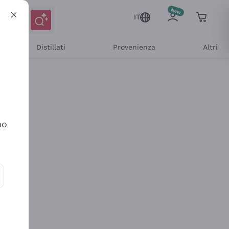
IT
Distillati
Provenienza
Altri
no
ioni e offerte personalizzate