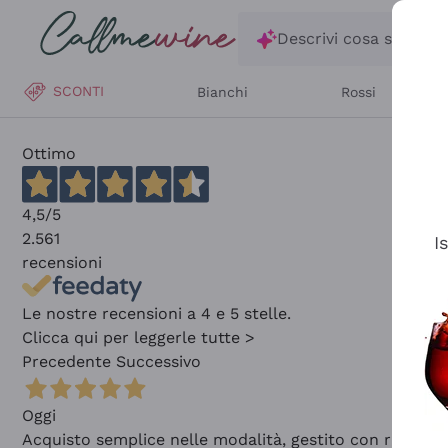
Salta al contenuto principale
Descrivi cosa stai ce
SCONTI
Bianchi
Rossi
Ottimo
4,5
/5
2.561
I
recensioni
Le nostre recensioni a 4 e 5 stelle.
Clicca qui per leggerle tutte >
Precedente
Successivo
Oggi
Acquisto semplice nelle modalità, gestito con rapidità 