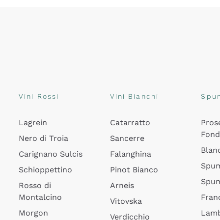
Vini Rossi
Vini Bianchi
Spu
Lagrein
Catarratto
Pros
Fon
Nero di Troia
Sancerre
Blan
Carignano Sulcis
Falanghina
Spum
Schioppettino
Pinot Bianco
Spum
Rosso di
Arneis
Montalcino
Fran
Vitovska
Morgon
Lamb
Verdicchio