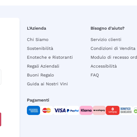
L'Azienda
Bisogno d'aiuto?
Chi Siamo
Servizio clienti
Sostenibilità
Condizioni di Vendita
Enoteche e Ristoranti
Modulo di recesso or
Regali Aziendali
Accessibilità
Buoni Regalo
FAQ
Guida ai Nostri Vini
Pagamenti