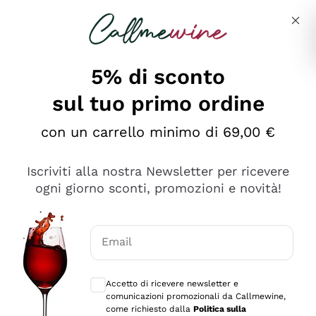
Salta al contenuto principale
Descrivi cosa stai cercando
5% di sconto
sul tuo primo ordine
Ottimo
con un carrello minimo di 69,00 €
4,5
/5
2.559
Iscriviti alla nostra Newsletter per ricevere
recensioni
ogni giorno sconti, promozioni e novità!
Le nostre recensioni a 4 e 5 stelle.
Clicca qui per leggerle tutte >
Email
Precedente
Successivo
Consensi opzionali per ricevere comunica
Accetto di ricevere newsletter e
Oggi
comunicazioni promozionali da Callmewine,
Il catalogo offre moltissime possibilità di scelta tra tanti
come richiesto dalla
Politica sulla