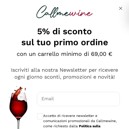
Salta al contenuto principale
Descrivi cosa stai cercando
5% di sconto
sul tuo primo ordine
con un carrello minimo di 69,00 €
Esplora il catalogo
Iscriviti alla nostra Newsletter per ricevere
ogni giorno sconti, promozioni e novità!
Vini Rossi
Lagrein
Vini Bianchi
Email
Nero di Troia
Consensi opzionali per ricevere comunica
Catarratto
Spumanti
Carignano Sulcis
Accetto di ricevere newsletter e
Sancerre
comunicazioni promozionali da Callmewine,
Schioppettino
Prosecco Col Fondo
Filosofie
come richiesto dalla
Politica sulla
Falanghina