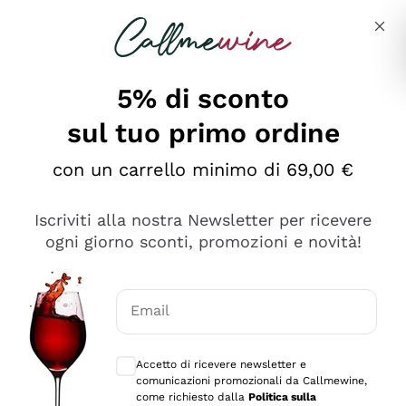
Salta al contenuto principale
Descrivi cosa stai cercando
5% di sconto
sul tuo primo ordine
Ottimo
con un carrello minimo di 69,00 €
4,5
/5
2.566
Iscriviti alla nostra Newsletter per ricevere
recensioni
ogni giorno sconti, promozioni e novità!
Le nostre recensioni a 4 e 5 stelle.
Clicca qui per leggerle tutte >
Email
Precedente
Successivo
Consensi opzionali per ricevere comunica
Accetto di ricevere newsletter e
Ieri
comunicazioni promozionali da Callmewine,
Ordine tutto ok, niente da dire a riguardo. Il sito in se
come richiesto dalla
Politica sulla