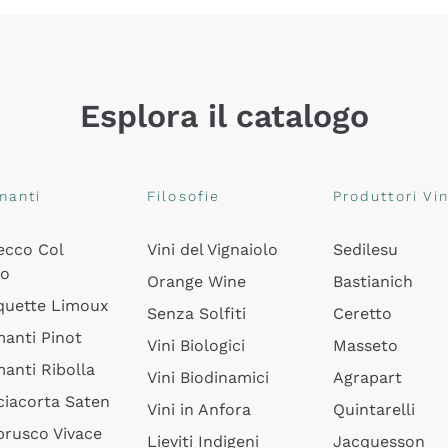
Esplora il catalogo
manti
Filosofie
Produttori Vin
ecco Col
Vini del Vignaiolo
Sedilesu
do
Orange Wine
Bastianich
quette Limoux
Senza Solfiti
Ceretto
anti Pinot
Vini Biologici
Masseto
anti Ribolla
Vini Biodinamici
Agrapart
ciacorta Saten
Vini in Anfora
Quintarelli
rusco Vivace
Lieviti Indigeni
Jacquesson