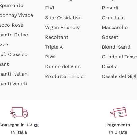
 Spumante
FIVI
Rinaldi
donnay Vivace
Stile Ossidativo
Ornellaia
ecco Rosé
Vegan Friendly
Mascarello
ante Dolce
Recoltant
Gosset
izze
Triple A
Biondi Santi
epò Classico
PIWI
Guado al Tass
mant
Donne del Vino
Divella
anti Italiani
Produttori Eroici
Casale del Gigl
anti Veneti
Consegna in 1-3 gg
Pagamento
in Italia
in 3 rate