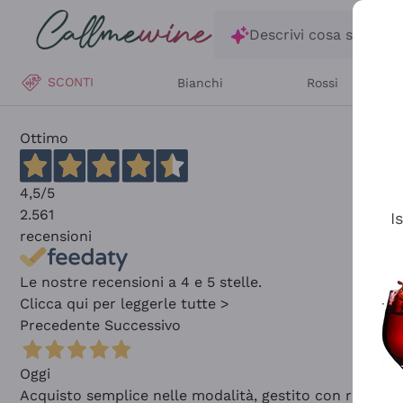
Salta al contenuto principale
Descrivi cosa stai ce
SCONTI
Bianchi
Rossi
Ottimo
4,5
/5
2.561
I
recensioni
Le nostre recensioni a 4 e 5 stelle.
Clicca qui per leggerle tutte >
Precedente
Successivo
Oggi
Acquisto semplice nelle modalità, gestito con rapidità 