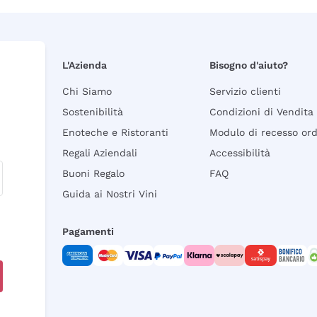
L'Azienda
Bisogno d'aiuto?
Chi Siamo
Servizio clienti
Sostenibilità
Condizioni di Vendita
Enoteche e Ristoranti
Modulo di recesso or
Regali Aziendali
Accessibilità
Buoni Regalo
FAQ
Guida ai Nostri Vini
Pagamenti