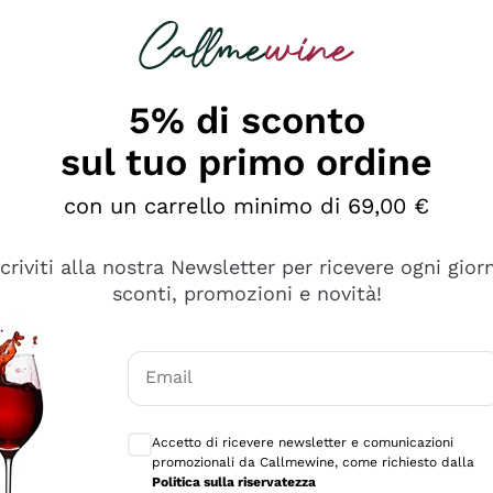
rcando
Champagne
Spumanti
Tutti i Vini
5% di sconto
sul tuo primo ordine
con un carrello minimo di 69,00 €
scriviti alla nostra Newsletter per ricevere ogni gior
sconti, promozioni e novità!
Email
Consensi opzionali per ricevere comunicaz
Accetto di ricevere newsletter e comunicazioni
promozionali da Callmewine, come richiesto dalla
e professionalità
Politica sulla riservatezza