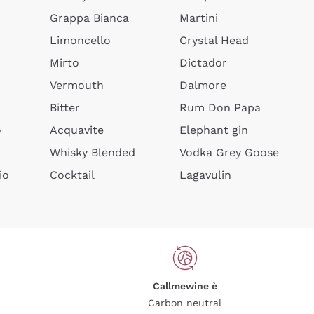
Grappa Bianca
Martini
Limoncello
Crystal Head
Mirto
Dictador
Vermouth
Dalmore
Bitter
Rum Don Papa
o
Acquavite
Elephant gin
Whisky Blended
Vodka Grey Goose
io
Cocktail
Lagavulin
Callmewine è
Carbon neutral