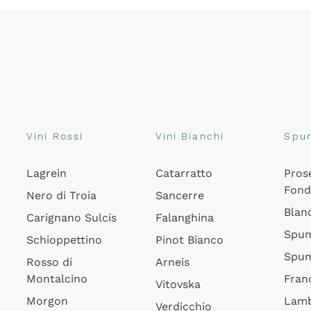
Vini Rossi
Vini Bianchi
Spu
Lagrein
Catarratto
Pros
Fon
Nero di Troia
Sancerre
Blan
Carignano Sulcis
Falanghina
Spum
Schioppettino
Pinot Bianco
Spum
Rosso di
Arneis
Montalcino
Fran
Vitovska
Morgon
Lamb
Verdicchio