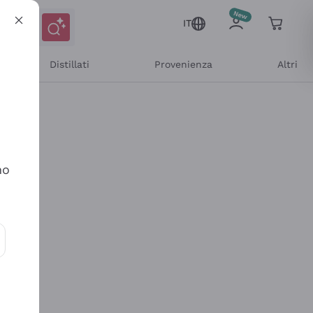
IT
Distillati
Provenienza
Altri
no
ioni e offerte personalizzate