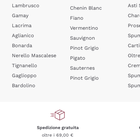
Lambrusco
Asti
Chenin Blanc
Gamay
Char
Fiano
Lacrima
Pros
Vermentino
Aglianico
Spum
Sauvignon
Bonarda
Cart
Pinot Grigio
Nerello Mascalese
Oltr
Pigato
Tignanello
Cre
Sauternes
Gaglioppo
Spum
Pinot Grigio
Bardolino
Spum
Spedizione gratuita
oltre i 69,00 €