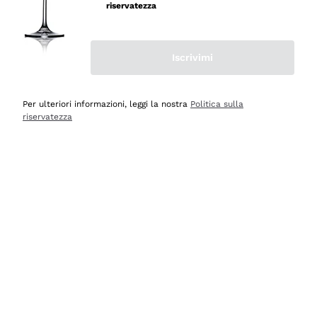
professionalità
riservatezza
Acquirente verificato
Iscrivimi
Ieri
Seri affidabili
Per ulteriori informazioni, leggi la nostra
Politica sulla
riservatezza
Acquirente verificato
Ieri
Il catalogo offre moltissime possibilità di scelta tra tanti
prodotti diversi e con un ampio range di prezzo. Le
indicazioni dei consulenti sono estremamente chiare e
conformi alle caratteristiche dei prodotti acquistati
Acquirente verificato