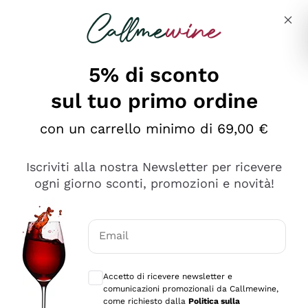
Salta al contenuto principale
Descrivi cosa stai cercando
5% di sconto
sul tuo primo ordine
Ottimo
con un carrello minimo di 69,00 €
4,5
/5
2.561
Iscriviti alla nostra Newsletter per ricevere
recensioni
ogni giorno sconti, promozioni e novità!
Le nostre recensioni a 4 e 5 stelle.
Clicca qui per leggerle tutte >
Email
Precedente
Successivo
Consensi opzionali per ricevere comunica
Accetto di ricevere newsletter e
Oggi
comunicazioni promozionali da Callmewine,
Acquisto semplice nelle modalità, gestito con rapidità e
come richiesto dalla
Politica sulla