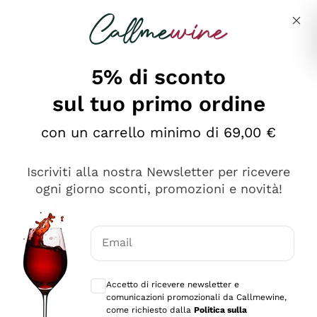
Salta al contenuto principale
Descrivi cosa stai cercando
5% di sconto
sul tuo primo ordine
Ottimo
con un carrello minimo di 69,00 €
4,5
/5
2.552
Iscriviti alla nostra Newsletter per ricevere
recensioni
ogni giorno sconti, promozioni e novità!
Le nostre recensioni a 4 e 5 stelle.
Clicca qui per leggerle tutte >
Email
Precedente
Successivo
Consensi opzionali per ricevere comunica
Accetto di ricevere newsletter e
Oggi
comunicazioni promozionali da Callmewine,
Ottima facilità di acquisto sul sito e consegna
come richiesto dalla
Politica sulla