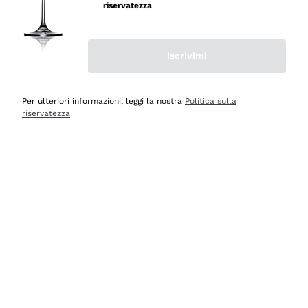
velocissima
riservatezza
Acquirente verificato
Iscrivimi
Ieri
Perfetti e attenti al cliente
Per ulteriori informazioni, leggi la nostra
Politica sulla
riservatezza
Acquirente verificato
Ieri
Semplice nell'uso, puntuali e veloci.
Acquirente verificato
Ieri
Ottima come sempre!