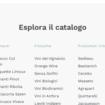
Esplora il catalogo
manti
Filosofie
Produttori Vin
ecco Col
Vini del Vignaiolo
Sedilesu
do
Orange Wine
Bastianich
quette Limoux
Senza Solfiti
Ceretto
anti Pinot
Vini Biologici
Masseto
anti Ribolla
Vini Biodinamici
Agrapart
ciacorta Saten
Vini in Anfora
Quintarelli
rusco Vivace
Lieviti Indigeni
Jacquesson