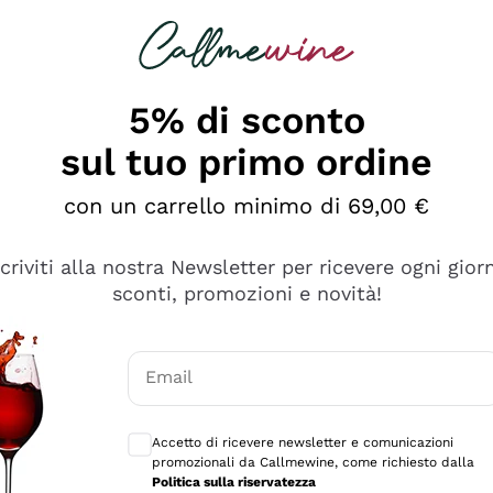
rcando
Champagne
Spumanti
Tutti i Vini
5% di sconto
sul tuo primo ordine
con un carrello minimo di 69,00 €
scriviti alla nostra Newsletter per ricevere ogni gior
sconti, promozioni e novità!
Email
Consensi opzionali per ricevere comunicaz
Accetto di ricevere newsletter e comunicazioni
promozionali da Callmewine, come richiesto dalla
e professionalità
Politica sulla riservatezza