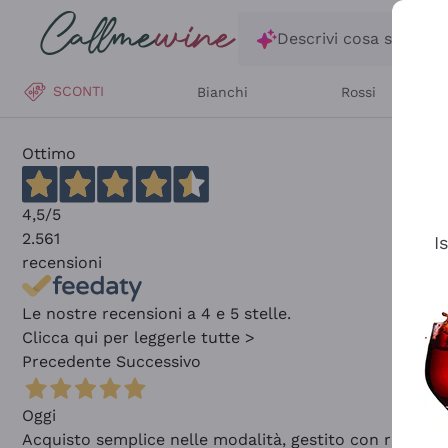
Salta al contenuto principale
Descrivi cosa stai ce
SCONTI
Bianchi
Rossi
Ottimo
4,5
/5
2.561
I
recensioni
Le nostre recensioni a 4 e 5 stelle.
Clicca qui per leggerle tutte >
Precedente
Successivo
Oggi
Acquisto semplice nelle modalità, gestito con rapidità 