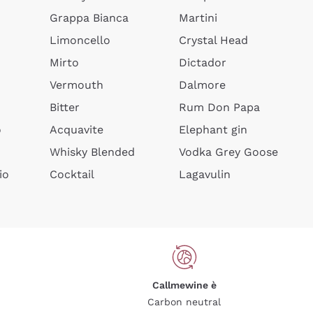
Grappa Bianca
Martini
Limoncello
Crystal Head
Mirto
Dictador
Vermouth
Dalmore
Bitter
Rum Don Papa
o
Acquavite
Elephant gin
Whisky Blended
Vodka Grey Goose
io
Cocktail
Lagavulin
Callmewine è
Carbon neutral