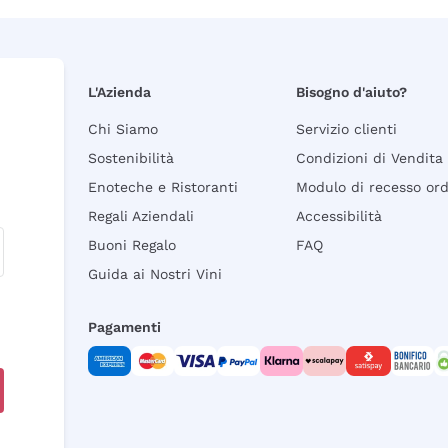
L'Azienda
Bisogno d'aiuto?
Chi Siamo
Servizio clienti
Sostenibilità
Condizioni di Vendita
Enoteche e Ristoranti
Modulo di recesso or
Regali Aziendali
Accessibilità
Buoni Regalo
FAQ
Guida ai Nostri Vini
Pagamenti