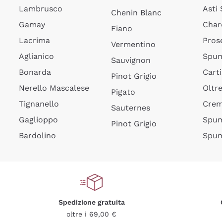
Lambrusco
Asti
Chenin Blanc
Gamay
Char
Fiano
Lacrima
Pros
Vermentino
Aglianico
Spum
Sauvignon
Bonarda
Cart
Pinot Grigio
Nerello Mascalese
Oltr
Pigato
Tignanello
Cre
Sauternes
Gaglioppo
Spum
Pinot Grigio
Bardolino
Spum
Spedizione gratuita
oltre i 69,00 €