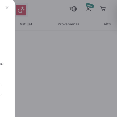
IT
Distillati
Provenienza
Altri
no
ioni e offerte personalizzate