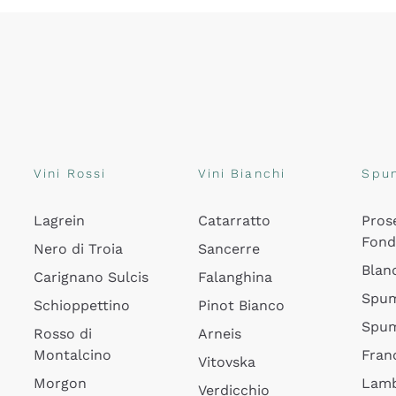
Vini Rossi
Vini Bianchi
Spu
Lagrein
Catarratto
Pros
Fon
Nero di Troia
Sancerre
Blan
Carignano Sulcis
Falanghina
Spum
Schioppettino
Pinot Bianco
Spum
Rosso di
Arneis
Montalcino
Fran
Vitovska
Morgon
Lamb
Verdicchio