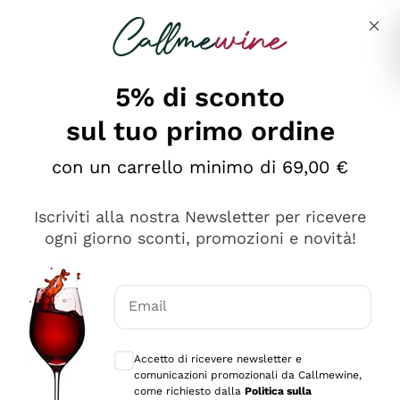
Salta al contenuto principale
Descrivi cosa stai cercando
5% di sconto
sul tuo primo ordine
con un carrello minimo di 69,00 €
Esplora il catalogo
Iscriviti alla nostra Newsletter per ricevere
ogni giorno sconti, promozioni e novità!
Vini Rossi
Lagrein
Vini Bianchi
Email
Nero di Troia
Consensi opzionali per ricevere comunica
Catarratto
Spumanti
Carignano Sulcis
Accetto di ricevere newsletter e
Sancerre
comunicazioni promozionali da Callmewine,
Schioppettino
Prosecco Col Fondo
Filosofie
come richiesto dalla
Politica sulla
Falanghina