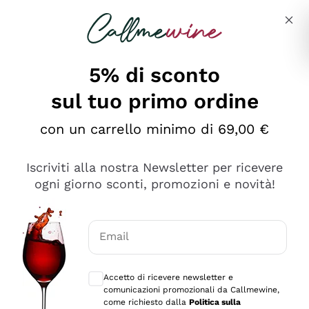
Salta al contenuto principale
Descrivi cosa stai cercando
5% di sconto
sul tuo primo ordine
Ottimo
con un carrello minimo di 69,00 €
4,5
/5
2.566
Iscriviti alla nostra Newsletter per ricevere
recensioni
ogni giorno sconti, promozioni e novità!
Le nostre recensioni a 4 e 5 stelle.
Clicca qui per leggerle tutte >
Email
Precedente
Successivo
Consensi opzionali per ricevere comunica
Accetto di ricevere newsletter e
Oggi
comunicazioni promozionali da Callmewine,
Ordine tutto ok, niente da dire a riguardo. Il sito in se
come richiesto dalla
Politica sulla