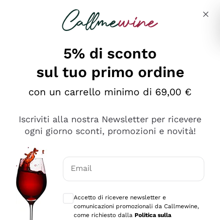
Salta al contenuto principale
Descrivi cosa stai cercando
5% di sconto
sul tuo primo ordine
Ottimo
con un carrello minimo di 69,00 €
4,5
/5
2.559
Iscriviti alla nostra Newsletter per ricevere
recensioni
ogni giorno sconti, promozioni e novità!
Le nostre recensioni a 4 e 5 stelle.
Clicca qui per leggerle tutte >
Email
Precedente
Successivo
Consensi opzionali per ricevere comunica
Accetto di ricevere newsletter e
Oggi
comunicazioni promozionali da Callmewine,
Il catalogo offre moltissime possibilità di scelta tra tanti
come richiesto dalla
Politica sulla