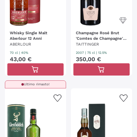
Whisky Single Malt
Champagne Rosé Brut
Aberlour 12 Anni
'Comtes de Champagne'
Taittinger 2007
ABERLOUR
TAITTINGER
70 cl
| 40%
2007
|
75 cl
| 12.5%
43
,
00
€
350
,
00
€
Ultimo rimasto!