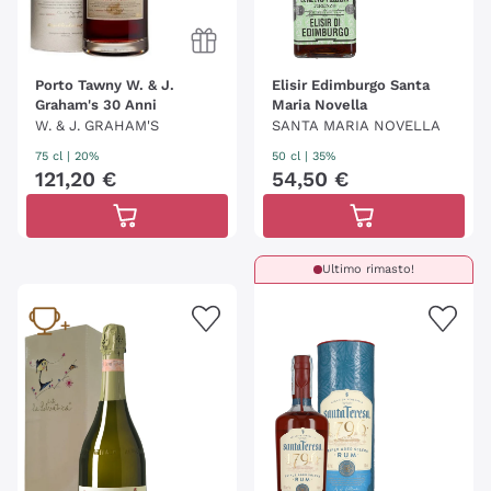
Porto Tawny W. & J.
Elisir Edimburgo Santa
Graham's 30 Anni
Maria Novella
W. & J. GRAHAM'S
SANTA MARIA NOVELLA
75 cl
| 20%
50 cl
| 35%
121
,
20
€
54
,
50
€
Ultimo rimasto!