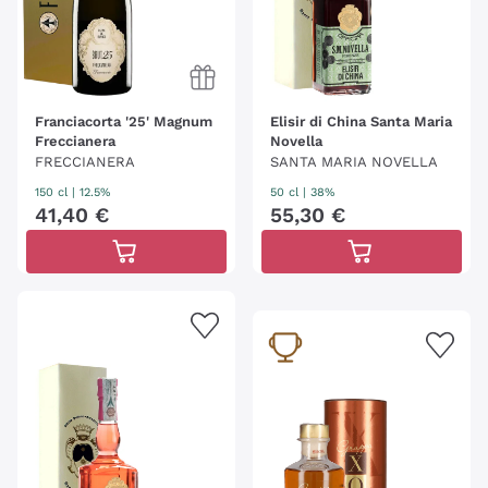
Franciacorta '25' Magnum
Elisir di China Santa Maria
Freccianera
Novella
FRECCIANERA
SANTA MARIA NOVELLA
150 cl
| 12.5%
50 cl
| 38%
41
,
40
€
55
,
30
€