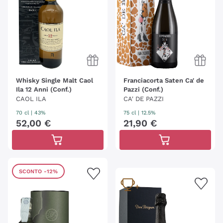
Whisky Single Malt Caol
Franciacorta Saten Ca' de
Ila 12 Anni (Conf.)
Pazzi (Conf.)
CAOL ILA
CA' DE PAZZI
70 cl
| 43%
75 cl
| 12.5%
52
,
00
€
21
,
90
€
SCONTO
-12%