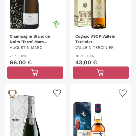
Champagne Blanc de
Cognac VSOP Vallein
Noirs 'Terre' Marc
Tercinier
Augustin
AUGUSTIN MARC
VALLEIN TERCINIER
75 cl
| 12%
70 cl
| 40%
66
,
00
€
43
,
00
€