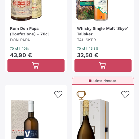
Rum Don Papa
Whisky Single Malt 'Skye'
(Confezione) - 70cl
Talisker
DON PAPA
TALISKER
70 cl
| 40%
70 cl
| 45.8%
43
,
90
€
32
,
50
€
Ultimo rimasto!