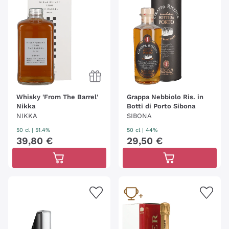
Whisky 'From The Barrel'
Grappa Nebbiolo Ris. in
Nikka
Botti di Porto Sibona
NIKKA
SIBONA
50 cl
| 51.4%
50 cl
| 44%
39
,
80
€
29
,
50
€