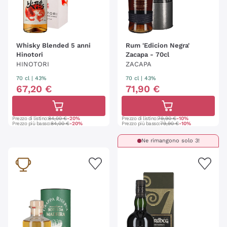
Whisky Blended 5 anni
Rum 'Edicion Negra'
Hinotori
Zacapa - 70cl
HINOTORI
ZACAPA
70 cl
| 43%
70 cl
| 43%
67
,
20
€
71
,
90
€
Prezzo di listino:
84,00 €
-20%
Prezzo di listino:
79,90 €
-10%
Prezzo più basso:
84,00 €
-20%
Prezzo più basso:
79,90 €
-10%
Ne rimangono solo 3!