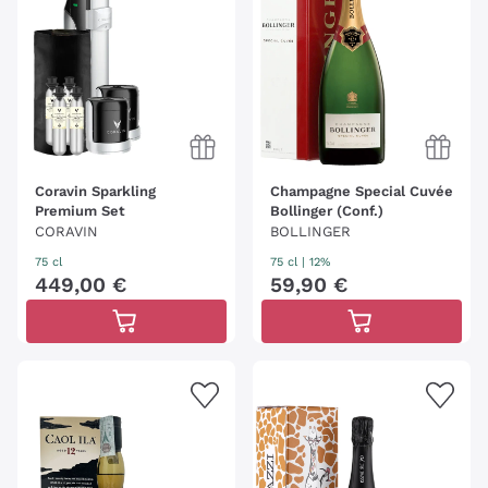
Coravin Sparkling
Champagne Special Cuvée
Premium Set
Bollinger (Conf.)
CORAVIN
BOLLINGER
75 cl
75 cl
| 12%
449
,
00
€
59
,
90
€