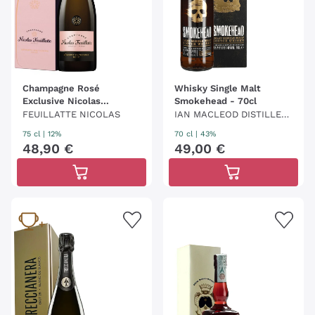
Champagne Rosé
Whisky Single Malt
Exclusive Nicolas
Smokehead - 70cl
Feuillatte
FEUILLATTE NICOLAS
IAN MACLEOD DISTILLER
S - SMOKEHEAD
75 cl
| 12%
70 cl
| 43%
48
,
90
€
49
,
00
€