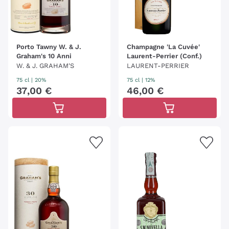
Porto Tawny W. & J.
Champagne 'La Cuvée'
Graham's 10 Anni
Laurent-Perrier (Conf.)
W. & J. GRAHAM'S
LAURENT-PERRIER
75 cl
| 20%
75 cl
| 12%
37
,
00
€
46
,
00
€