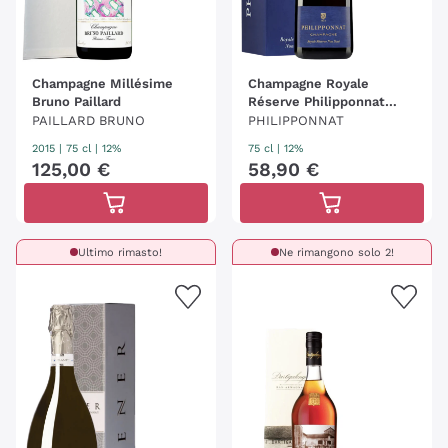
Champagne Millésime
Champagne Royale
Bruno Paillard
Réserve Philipponnat
(Conf.)
PAILLARD BRUNO
PHILIPPONNAT
2015
|
75 cl
| 12%
75 cl
| 12%
125
,
00
€
58
,
90
€
Ultimo rimasto!
Ne rimangono solo 2!