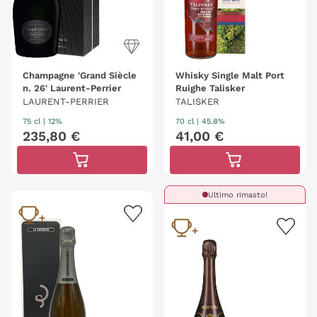
Champagne 'Grand Siècle
Whisky Single Malt Port
n. 26' Laurent-Perrier
Ruighe Talisker
LAURENT-PERRIER
TALISKER
75 cl
| 12%
70 cl
| 45.8%
235
,
80
€
41
,
00
€
Ultimo rimasto!