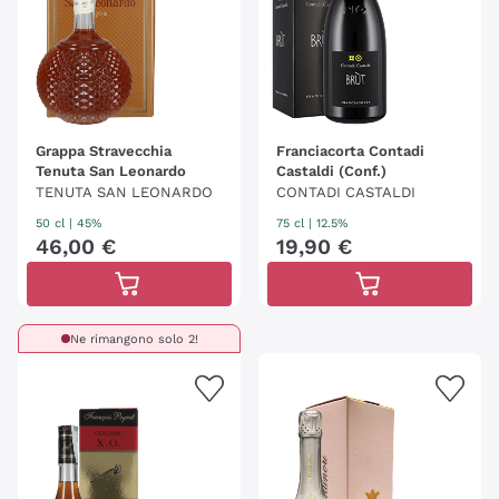
Grappa Stravecchia
Franciacorta Contadi
Tenuta San Leonardo
Castaldi (Conf.)
TENUTA SAN LEONARDO
CONTADI CASTALDI
50 cl
| 45%
75 cl
| 12.5%
46
,
00
€
19
,
90
€
Ne rimangono solo 2!