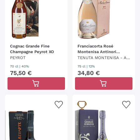
Cognac Grande Fine
Franciacorta Rosé
Champagne Peyrot XO
Montenisa Antinori
(Conf.)
PEYROT
TENUTA MONTENISA - AN
TINORI
70 cl
| 40%
75 cl
| 12%
75
,
50
€
34
,
80
€