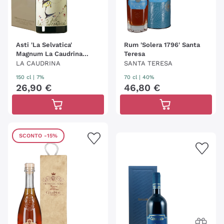
Asti 'La Selvatica'
Rum 'Solera 1796' Santa
Magnum La Caudrina
Teresa
(conf.)
LA CAUDRINA
SANTA TERESA
150 cl
| 7%
70 cl
| 40%
26
,
90
€
46
,
80
€
SCONTO
-15%