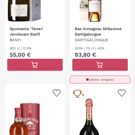
Spumante 'Tener'
Bas Armagnac Millesimé
Jeroboam Banfi
Dartigalongue
BANFI
DARTIGALONGUE
300 cl
| 12.5%
2006
|
70 cl
| 40%
55
,
00
€
83
,
80
€
Ultimo rimasto!