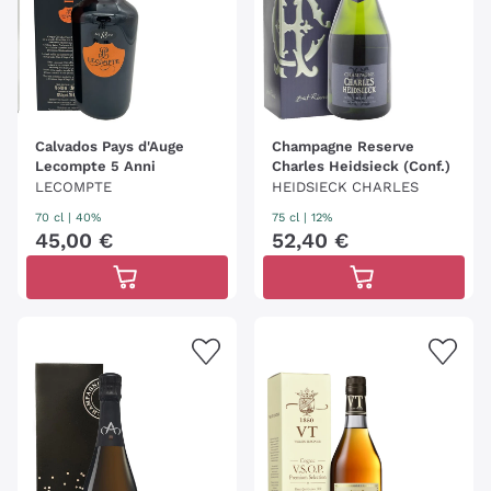
Calvados Pays d'Auge
Champagne Reserve
Lecompte 5 Anni
Charles Heidsieck (Conf.)
LECOMPTE
HEIDSIECK CHARLES
70 cl
| 40%
75 cl
| 12%
45
,
00
€
52
,
40
€