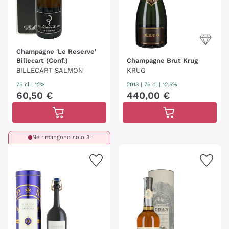
Champagne 'Le Reserve'
Billecart (Conf.)
Champagne Brut Krug
BILLECART SALMON
KRUG
75 cl
| 12%
2013
|
75 cl
| 12.5%
60
,
50
€
440
,
00
€
Ne rimangono solo 3!