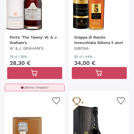
Porto 'The Tawny' W. & J.
Grappa di Barolo
Graham's
Invecchiata Sibona 5 anni
W. & J. GRAHAM'S
SIBONA
75 cl
| 20%
50 cl
| 44%
28
,
30
€
34
,
00
€
Ultimo rimasto!