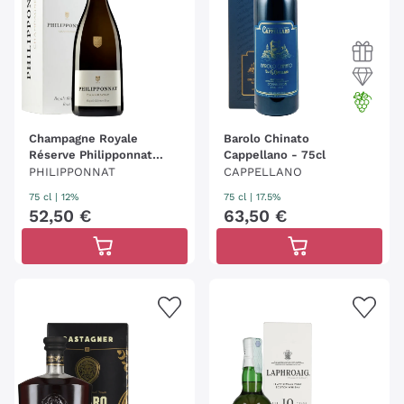
Champagne Royale
Barolo Chinato
Réserve Philipponnat
Cappellano - 75cl
(Conf.)
PHILIPPONNAT
CAPPELLANO
75 cl
| 12%
75 cl
| 17.5%
52
,
50
€
63
,
50
€