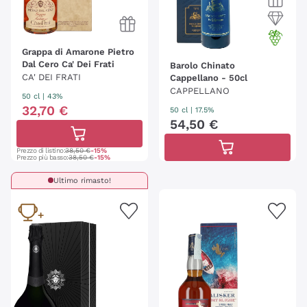
Grappa di Amarone Pietro
Dal Cero Ca' Dei Frati
Barolo Chinato
CA' DEI FRATI
Cappellano - 50cl
CAPPELLANO
50 cl
| 43%
32
,
70
€
50 cl
| 17.5%
54
,
50
€
Prezzo di listino:
38,50 €
-15%
Prezzo più basso:
38,50 €
-15%
Ultimo rimasto!