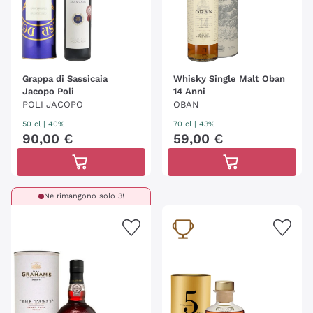
Grappa di Sassicaia
Whisky Single Malt Oban
Jacopo Poli
14 Anni
POLI JACOPO
OBAN
50 cl
| 40%
70 cl
| 43%
90
,
00
€
59
,
00
€
Ne rimangono solo 3!