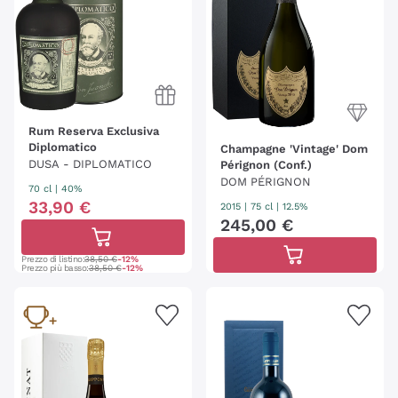
Rum Reserva Exclusiva
Diplomatico
Champagne 'Vintage' Dom
DUSA - DIPLOMATICO
Pérignon (Conf.)
DOM PÉRIGNON
70 cl
| 40%
33
,
90
€
2015
|
75 cl
| 12.5%
245
,
00
€
Prezzo di listino:
38,50 €
-12%
Prezzo più basso:
38,50 €
-12%