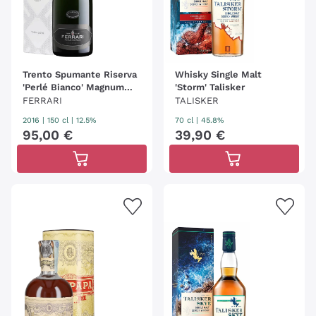
Trento Spumante Riserva
Whisky Single Malt
'Perlé Bianco' Magnum
'Storm' Talisker
Ferrari
FERRARI
TALISKER
2016
|
150 cl
| 12.5%
70 cl
| 45.8%
95
,
00
€
39
,
90
€