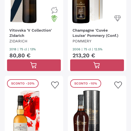
Vitovska 'V Collection'
Champagne 'Cuvée
Zidarich
Louise' Pommery (Conf.)
ZIDARICH
POMMERY
2018
|
75 cl
| 13%
2006
|
75 cl
| 12.5%
80
,
80
€
213
,
20
€
SCONTO
-20%
SCONTO
-10%