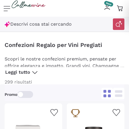
Salta al contenuto principale
Descrivi cosa stai cercando
Confezioni Regalo per Vini Pregiati
Scopri le nostre confezioni premium, pensate per
offrire eleganza e impatto. Grandi vini, Champagne e
Leggi tutto
distillati iconici presentati nei loro cofanetti originali,
per un regalo davvero esclusivo e sorprendente!
299 risultati
Promo