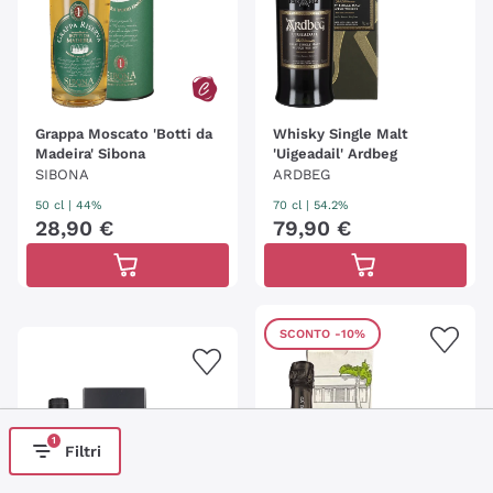
Grappa Moscato 'Botti da
Whisky Single Malt
Madeira' Sibona
'Uigeadail' Ardbeg
SIBONA
ARDBEG
50 cl
| 44%
70 cl
| 54.2%
28
,
90
€
79
,
90
€
SCONTO
-10%
1
Filtri