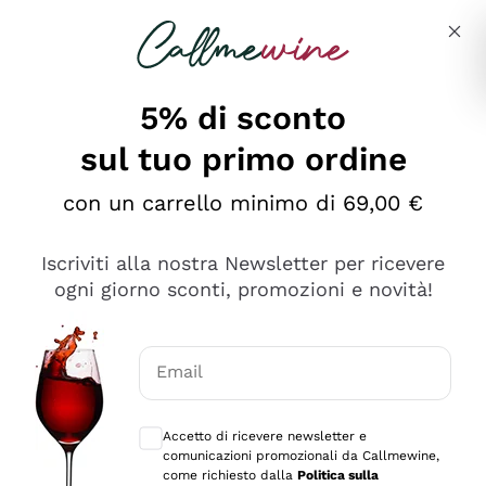
Salta al contenuto principale
Descrivi cosa stai cercando
5% di sconto
sul tuo primo ordine
Ottimo
con un carrello minimo di 69,00 €
4,5
/5
2.566
Iscriviti alla nostra Newsletter per ricevere
recensioni
ogni giorno sconti, promozioni e novità!
Le nostre recensioni a 4 e 5 stelle.
Clicca qui per leggerle tutte >
Email
Precedente
Successivo
Consensi opzionali per ricevere comunica
Accetto di ricevere newsletter e
Oggi
comunicazioni promozionali da Callmewine,
Ordine tutto ok, niente da dire a riguardo. Il sito in se
come richiesto dalla
Politica sulla