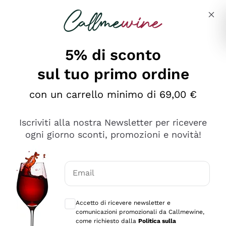
Salta al contenuto principale
Descrivi cosa stai cercando
5% di sconto
sul tuo primo ordine
Ottimo
con un carrello minimo di 69,00 €
4,5
/5
2.559
Iscriviti alla nostra Newsletter per ricevere
recensioni
ogni giorno sconti, promozioni e novità!
Le nostre recensioni a 4 e 5 stelle.
Clicca qui per leggerle tutte >
Email
Precedente
Successivo
Consensi opzionali per ricevere comunica
Accetto di ricevere newsletter e
Oggi
comunicazioni promozionali da Callmewine,
Il catalogo offre moltissime possibilità di scelta tra tanti
come richiesto dalla
Politica sulla