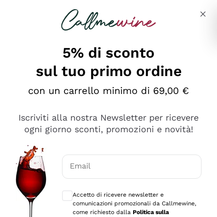
Salta al contenuto principale
Descrivi cosa stai cercando
5% di sconto
sul tuo primo ordine
Ottimo
con un carrello minimo di 69,00 €
4,5
/5
2.552
Iscriviti alla nostra Newsletter per ricevere
recensioni
ogni giorno sconti, promozioni e novità!
Le nostre recensioni a 4 e 5 stelle.
Clicca qui per leggerle tutte >
Email
Precedente
Successivo
Consensi opzionali per ricevere comunica
Accetto di ricevere newsletter e
Oggi
comunicazioni promozionali da Callmewine,
Ottima facilità di acquisto sul sito e consegna
come richiesto dalla
Politica sulla