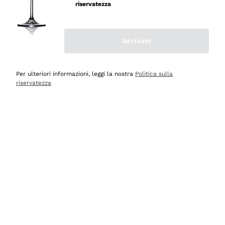
velocissima
riservatezza
Acquirente verificato
Iscrivimi
Ieri
Perfetti e attenti al cliente
Per ulteriori informazioni, leggi la nostra
Politica sulla
riservatezza
Acquirente verificato
Ieri
Semplice nell'uso, puntuali e veloci.
Acquirente verificato
Ieri
Ottima come sempre!