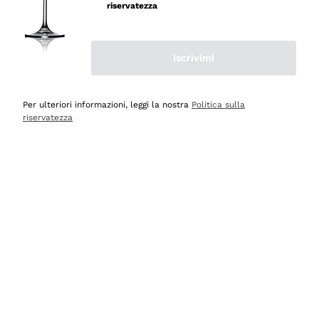
velocissima
riservatezza
Acquirente verificato
Iscrivimi
Ieri
Perfetti e attenti al cliente
Per ulteriori informazioni, leggi la nostra
Politica sulla
riservatezza
Acquirente verificato
2 Giorni Fa
Semplice nell'uso, puntuali e veloci.
Acquirente verificato
2 Giorni Fa
Ottima come sempre!