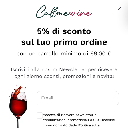
Salta al contenuto principale
Descrivi cosa stai cercando
5% di sconto
sul tuo primo ordine
Ottimo
con un carrello minimo di 69,00 €
4,5
/5
2.552
Iscriviti alla nostra Newsletter per ricevere
recensioni
ogni giorno sconti, promozioni e novità!
Le nostre recensioni a 4 e 5 stelle.
Clicca qui per leggerle tutte >
Email
Precedente
Successivo
Consensi opzionali per ricevere comunica
Accetto di ricevere newsletter e
Oggi
comunicazioni promozionali da Callmewine,
Ottima facilità di acquisto sul sito e consegna
come richiesto dalla
Politica sulla