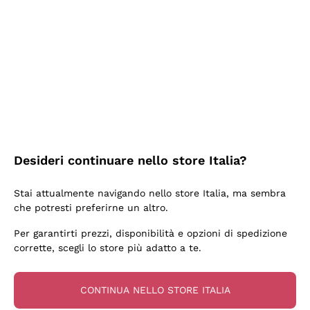
2 Giorni Fa
Semplice nell'uso, puntuali e veloci.
Acquirente verificato
2 Giorni Fa
Ottima come sempre!
Desideri continuare nello store Italia?
Acquirente verificato
Stai attualmente navigando nello store Italia, ma sembra
che potresti preferirne un altro.
3 Giorni Fa
Per garantirti prezzi, disponibilità e opzioni di spedizione
Buona esperienza
corrette, scegli lo store più adatto a te.
Acquirente verificato
CONTINUA NELLO STORE ITALIA