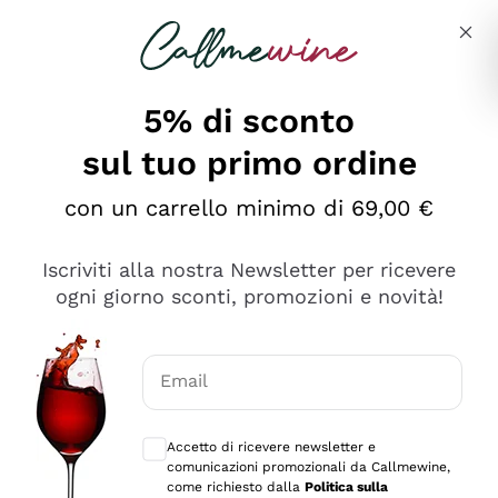
Salta al contenuto principale
Descrivi cosa stai cercando
5% di sconto
sul tuo primo ordine
Ottimo
con un carrello minimo di 69,00 €
4,5
/5
2.559
Iscriviti alla nostra Newsletter per ricevere
recensioni
ogni giorno sconti, promozioni e novità!
Le nostre recensioni a 4 e 5 stelle.
Clicca qui per leggerle tutte >
Email
Precedente
Successivo
Consensi opzionali per ricevere comunica
Accetto di ricevere newsletter e
Oggi
comunicazioni promozionali da Callmewine,
Il catalogo offre moltissime possibilità di scelta tra tanti
come richiesto dalla
Politica sulla