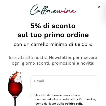
Salta al contenuto principale
Descrivi cosa stai cercando
5% di sconto
sul tuo primo ordine
Ottimo
con un carrello minimo di 69,00 €
4,5
/5
2.559
Iscriviti alla nostra Newsletter per ricevere
recensioni
ogni giorno sconti, promozioni e novità!
Le nostre recensioni a 4 e 5 stelle.
Clicca qui per leggerle tutte >
Email
Precedente
Successivo
Consensi opzionali per ricevere comunica
Accetto di ricevere newsletter e
Oggi
comunicazioni promozionali da Callmewine,
Il catalogo offre moltissime possibilità di scelta tra tanti
come richiesto dalla
Politica sulla