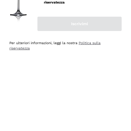
velocissima
riservatezza
Acquirente verificato
Iscrivimi
Ieri
Perfetti e attenti al cliente
Per ulteriori informazioni, leggi la nostra
Politica sulla
riservatezza
Acquirente verificato
Ieri
Semplice nell'uso, puntuali e veloci.
Acquirente verificato
Ieri
Ottima come sempre!