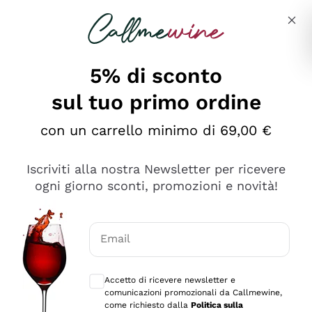
Salta al contenuto principale
Descrivi cosa stai cercando
5% di sconto
sul tuo primo ordine
Ottimo
con un carrello minimo di 69,00 €
4,5
/5
2.552
Iscriviti alla nostra Newsletter per ricevere
recensioni
ogni giorno sconti, promozioni e novità!
Le nostre recensioni a 4 e 5 stelle.
Clicca qui per leggerle tutte >
Email
Precedente
Successivo
Consensi opzionali per ricevere comunica
Accetto di ricevere newsletter e
Oggi
comunicazioni promozionali da Callmewine,
Ottima facilità di acquisto sul sito e consegna
come richiesto dalla
Politica sulla