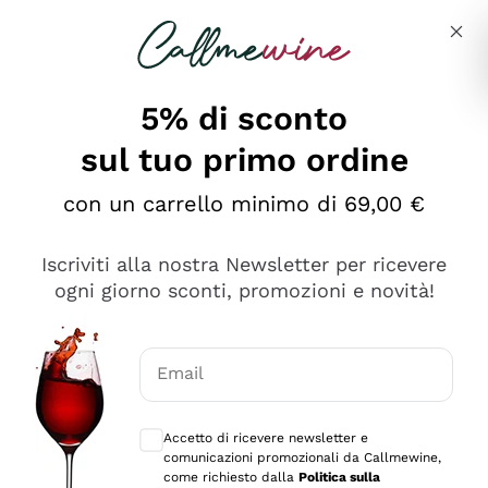
Salta al contenuto principale
Descrivi cosa stai cercando
5% di sconto
sul tuo primo ordine
Ottimo
con un carrello minimo di 69,00 €
4,5
/5
2.559
Iscriviti alla nostra Newsletter per ricevere
recensioni
ogni giorno sconti, promozioni e novità!
Le nostre recensioni a 4 e 5 stelle.
Clicca qui per leggerle tutte >
Email
Precedente
Successivo
Consensi opzionali per ricevere comunica
Accetto di ricevere newsletter e
Oggi
comunicazioni promozionali da Callmewine,
Il catalogo offre moltissime possibilità di scelta tra tanti
come richiesto dalla
Politica sulla