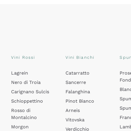
Vini Rossi
Vini Bianchi
Spu
Lagrein
Catarratto
Pros
Fon
Nero di Troia
Sancerre
Blan
Carignano Sulcis
Falanghina
Spum
Schioppettino
Pinot Bianco
Spum
Rosso di
Arneis
Montalcino
Fran
Vitovska
Morgon
Lamb
Verdicchio