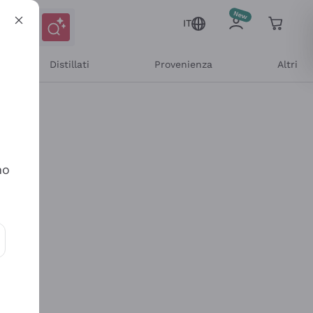
IT
Distillati
Provenienza
Altri
no
ioni e offerte personalizzate