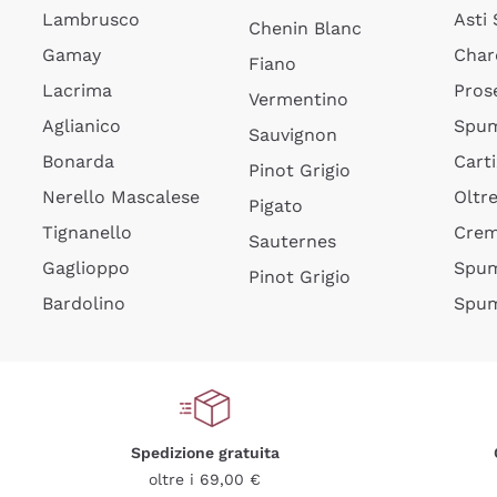
Lambrusco
Asti
Chenin Blanc
Gamay
Char
Fiano
Lacrima
Pros
Vermentino
Aglianico
Spum
Sauvignon
Bonarda
Cart
Pinot Grigio
Nerello Mascalese
Oltr
Pigato
Tignanello
Cre
Sauternes
Gaglioppo
Spum
Pinot Grigio
Bardolino
Spum
Spedizione gratuita
oltre i 69,00 €