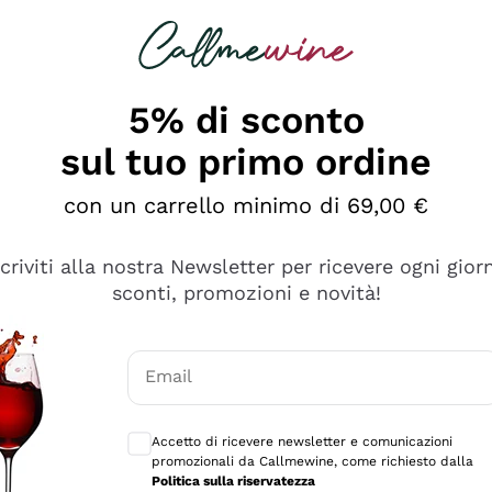
rcando
Champagne
Spumanti
Tutti i Vini
5% di sconto
sul tuo primo ordine
con un carrello minimo di 69,00 €
scriviti alla nostra Newsletter per ricevere ogni gior
sconti, promozioni e novità!
Email
Consensi opzionali per ricevere comunicaz
Accetto di ricevere newsletter e comunicazioni
promozionali da Callmewine, come richiesto dalla
e professionalità
Politica sulla riservatezza