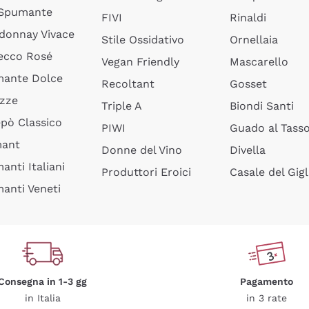
 Spumante
FIVI
Rinaldi
donnay Vivace
Stile Ossidativo
Ornellaia
ecco Rosé
Vegan Friendly
Mascarello
ante Dolce
Recoltant
Gosset
izze
Triple A
Biondi Santi
epò Classico
PIWI
Guado al Tass
mant
Donne del Vino
Divella
anti Italiani
Produttori Eroici
Casale del Gigl
anti Veneti
Consegna in 1-3 gg
Pagamento
in Italia
in 3 rate