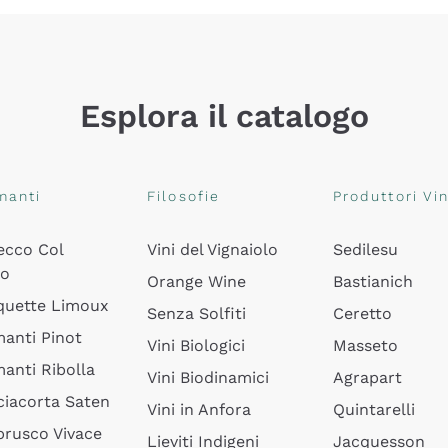
Esplora il catalogo
manti
Filosofie
Produttori Vin
ecco Col
Vini del Vignaiolo
Sedilesu
do
Orange Wine
Bastianich
quette Limoux
Senza Solfiti
Ceretto
anti Pinot
Vini Biologici
Masseto
anti Ribolla
Vini Biodinamici
Agrapart
ciacorta Saten
Vini in Anfora
Quintarelli
rusco Vivace
Lieviti Indigeni
Jacquesson