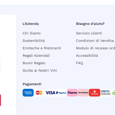
L'Azienda
Bisogno d'aiuto?
Chi Siamo
Servizio clienti
Sostenibilità
Condizioni di Vendita
Enoteche e Ristoranti
Modulo di recesso or
Regali Aziendali
Accessibilità
Buoni Regalo
FAQ
Guida ai Nostri Vini
Pagamenti