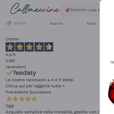
Salta al contenuto principale
Descrivi cosa stai ce
SCONTI
Bianchi
Rossi
Ottimo
4,5
/5
2.561
I
recensioni
Le nostre recensioni a 4 e 5 stelle.
Clicca qui per leggerle tutte >
Precedente
Successivo
Oggi
Acquisto semplice nelle modalità, gestito con rapidità 