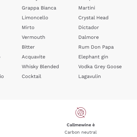
Grappa Bianca
Martini
Limoncello
Crystal Head
Mirto
Dictador
Vermouth
Dalmore
Bitter
Rum Don Papa
o
Acquavite
Elephant gin
Whisky Blended
Vodka Grey Goose
io
Cocktail
Lagavulin
Callmewine è
Carbon neutral