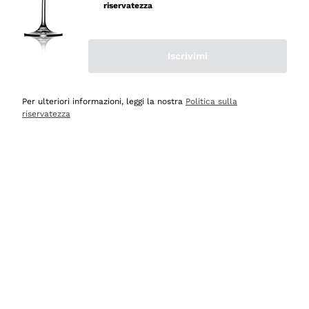
velocissima
riservatezza
Acquirente verificato
Iscrivimi
Ieri
Perfetti e attenti al cliente
Per ulteriori informazioni, leggi la nostra
Politica sulla
riservatezza
Acquirente verificato
Ieri
Semplice nell'uso, puntuali e veloci.
Acquirente verificato
Ieri
Ottima come sempre!