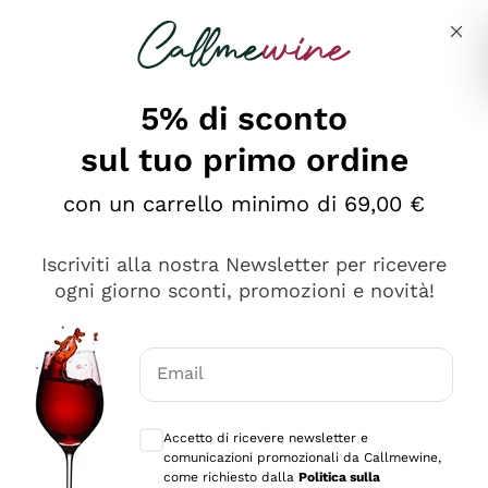
Salta al contenuto principale
Descrivi cosa stai cercando
5% di sconto
sul tuo primo ordine
Ottimo
con un carrello minimo di 69,00 €
4,5
/5
2.552
Iscriviti alla nostra Newsletter per ricevere
recensioni
ogni giorno sconti, promozioni e novità!
Le nostre recensioni a 4 e 5 stelle.
Clicca qui per leggerle tutte >
Email
Precedente
Successivo
Consensi opzionali per ricevere comunica
Accetto di ricevere newsletter e
Oggi
comunicazioni promozionali da Callmewine,
Ottima facilità di acquisto sul sito e consegna
come richiesto dalla
Politica sulla