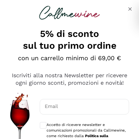
Salta al contenuto principale
Descrivi cosa stai cercando
5% di sconto
sul tuo primo ordine
Ottimo
con un carrello minimo di 69,00 €
4,5
/5
2.561
Iscriviti alla nostra Newsletter per ricevere
recensioni
ogni giorno sconti, promozioni e novità!
Le nostre recensioni a 4 e 5 stelle.
Clicca qui per leggerle tutte >
Email
Precedente
Successivo
Consensi opzionali per ricevere comunica
Accetto di ricevere newsletter e
Oggi
comunicazioni promozionali da Callmewine,
Acquisto semplice nelle modalità, gestito con rapidità e
come richiesto dalla
Politica sulla