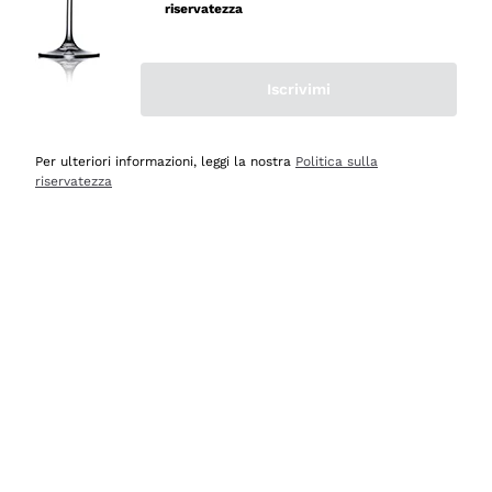
professionalità
riservatezza
Acquirente verificato
Iscrivimi
Ieri
Seri affidabili
Per ulteriori informazioni, leggi la nostra
Politica sulla
riservatezza
Acquirente verificato
Ieri
Il catalogo offre moltissime possibilità di scelta tra tanti
prodotti diversi e con un ampio range di prezzo. Le
indicazioni dei consulenti sono estremamente chiare e
conformi alle caratteristiche dei prodotti acquistati
Acquirente verificato