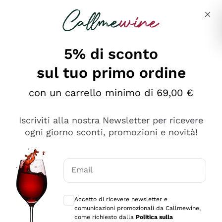
Salta al contenuto principale
Descrivi cosa stai cercando
5% di sconto
sul tuo primo ordine
Ottimo
con un carrello minimo di 69,00 €
4,5
/5
2.561
Iscriviti alla nostra Newsletter per ricevere
recensioni
ogni giorno sconti, promozioni e novità!
Le nostre recensioni a 4 e 5 stelle.
Clicca qui per leggerle tutte >
Email
Precedente
Successivo
Consensi opzionali per ricevere comunica
Accetto di ricevere newsletter e
Oggi
comunicazioni promozionali da Callmewine,
Acquisto semplice nelle modalità, gestito con rapidità e
come richiesto dalla
Politica sulla