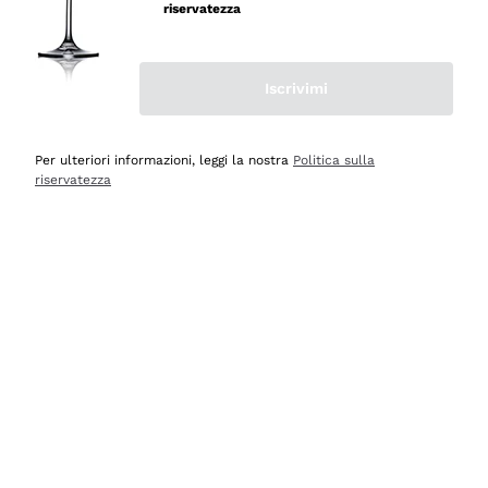
professionalità
riservatezza
Acquirente verificato
Iscrivimi
Oggi
Seri affidabili
Per ulteriori informazioni, leggi la nostra
Politica sulla
riservatezza
Acquirente verificato
Ieri
Il catalogo offre moltissime possibilità di scelta tra tanti
prodotti diversi e con un ampio range di prezzo. Le
indicazioni dei consulenti sono estremamente chiare e
conformi alle caratteristiche dei prodotti acquistati
Acquirente verificato