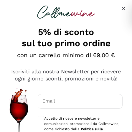
Salta al contenuto principale
Descrivi cosa stai cercando
5% di sconto
sul tuo primo ordine
Ottimo
con un carrello minimo di 69,00 €
4,5
/5
2.559
Iscriviti alla nostra Newsletter per ricevere
recensioni
ogni giorno sconti, promozioni e novità!
Le nostre recensioni a 4 e 5 stelle.
Clicca qui per leggerle tutte >
Email
Precedente
Successivo
Consensi opzionali per ricevere comunica
Accetto di ricevere newsletter e
Oggi
comunicazioni promozionali da Callmewine,
Il catalogo offre moltissime possibilità di scelta tra tanti
come richiesto dalla
Politica sulla