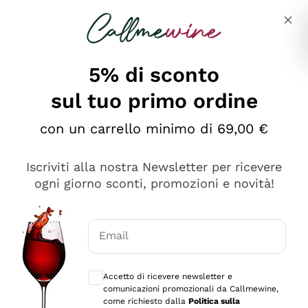
Salta al contenuto principale
Descrivi cosa stai cercando
5% di sconto
sul tuo primo ordine
con un carrello minimo di 69,00 €
Esplora il catalogo
Iscriviti alla nostra Newsletter per ricevere
ogni giorno sconti, promozioni e novità!
Vini Rossi
Lagrein
Vini Bianchi
Email
Nero di Troia
Consensi opzionali per ricevere comunica
Catarratto
Spumanti
Carignano Sulcis
Accetto di ricevere newsletter e
Sancerre
comunicazioni promozionali da Callmewine,
Schioppettino
Prosecco Col Fondo
Filosofie
come richiesto dalla
Politica sulla
Falanghina