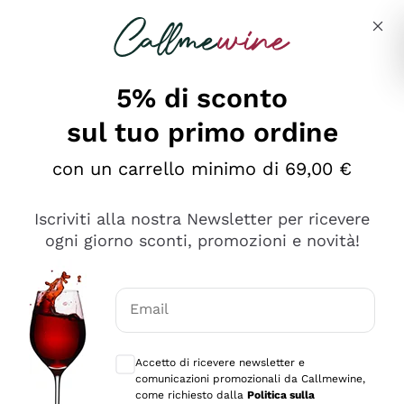
Salta al contenuto principale
Descrivi cosa stai cercando
5% di sconto
sul tuo primo ordine
Ottimo
con un carrello minimo di 69,00 €
4,5
/5
2.561
Iscriviti alla nostra Newsletter per ricevere
recensioni
ogni giorno sconti, promozioni e novità!
Le nostre recensioni a 4 e 5 stelle.
Clicca qui per leggerle tutte >
Email
Precedente
Successivo
Consensi opzionali per ricevere comunica
Accetto di ricevere newsletter e
Oggi
comunicazioni promozionali da Callmewine,
Acquisto semplice nelle modalità, gestito con rapidità e
come richiesto dalla
Politica sulla