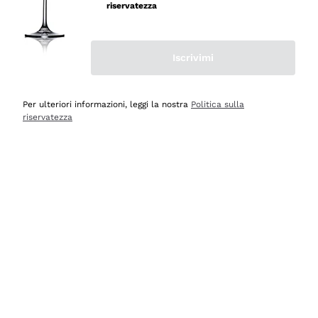
professionalità
riservatezza
Acquirente verificato
Iscrivimi
Oggi
Seri affidabili
Per ulteriori informazioni, leggi la nostra
Politica sulla
riservatezza
Acquirente verificato
Ieri
Il catalogo offre moltissime possibilità di scelta tra tanti
prodotti diversi e con un ampio range di prezzo. Le
indicazioni dei consulenti sono estremamente chiare e
conformi alle caratteristiche dei prodotti acquistati
Acquirente verificato