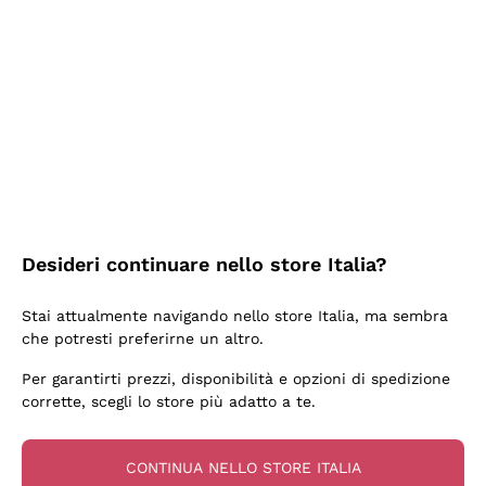
Ieri
Ottima facilità di acquisto sul sito e consegna
velocissima
Acquirente verificato
2 Giorni Fa
Perfetti e attenti al cliente
Desideri continuare nello store Italia?
Acquirente verificato
Stai attualmente navigando nello store Italia, ma sembra
che potresti preferirne un altro.
3 Giorni Fa
Per garantirti prezzi, disponibilità e opzioni di spedizione
Semplice nell'uso, puntuali e veloci.
corrette, scegli lo store più adatto a te.
Acquirente verificato
CONTINUA NELLO STORE ITALIA