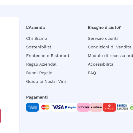
L'Azienda
Bisogno d'aiuto?
Chi Siamo
Servizio clienti
Sostenibilità
Condizioni di Vendita
Enoteche e Ristoranti
Modulo di recesso or
Regali Aziendali
Accessibilità
Buoni Regalo
FAQ
Guida ai Nostri Vini
Pagamenti