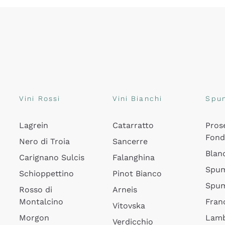
Vini Rossi
Vini Bianchi
Spu
Lagrein
Catarratto
Pros
Fon
Nero di Troia
Sancerre
Blan
Carignano Sulcis
Falanghina
Spum
Schioppettino
Pinot Bianco
Spum
Rosso di
Arneis
Montalcino
Fran
Vitovska
Morgon
Lamb
Verdicchio