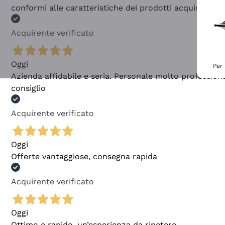
conformi alle caratteristiche dei prodotti acquistati
Acquirente verificato
Oggi
Per 
Azienda affidabile e seria. Personale molto profession
consiglio
Acquirente verificato
Oggi
Offerte vantaggiose, consegna rapida
Acquirente verificato
Oggi
Ottimo e rapido, un’esperienza da ripetere