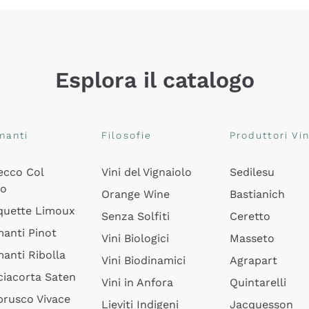
Esplora il catalogo
manti
Filosofie
Produttori Vin
ecco Col
Vini del Vignaiolo
Sedilesu
do
Orange Wine
Bastianich
quette Limoux
Senza Solfiti
Ceretto
anti Pinot
Vini Biologici
Masseto
anti Ribolla
Vini Biodinamici
Agrapart
ciacorta Saten
Vini in Anfora
Quintarelli
rusco Vivace
Lieviti Indigeni
Jacquesson