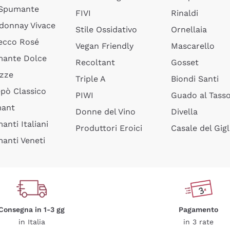
 Spumante
FIVI
Rinaldi
donnay Vivace
Stile Ossidativo
Ornellaia
ecco Rosé
Vegan Friendly
Mascarello
ante Dolce
Recoltant
Gosset
izze
Triple A
Biondi Santi
epò Classico
PIWI
Guado al Tass
mant
Donne del Vino
Divella
anti Italiani
Produttori Eroici
Casale del Gigl
anti Veneti
Consegna in 1-3 gg
Pagamento
in Italia
in 3 rate