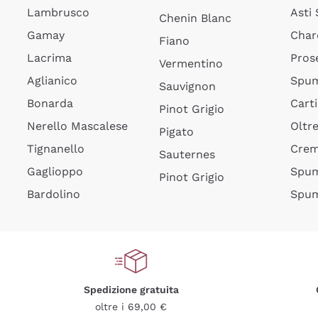
Lambrusco
Asti
Chenin Blanc
Gamay
Char
Fiano
Lacrima
Pros
Vermentino
Aglianico
Spum
Sauvignon
Bonarda
Cart
Pinot Grigio
Nerello Mascalese
Oltr
Pigato
Tignanello
Cre
Sauternes
Gaglioppo
Spum
Pinot Grigio
Bardolino
Spum
Spedizione gratuita
oltre i 69,00 €