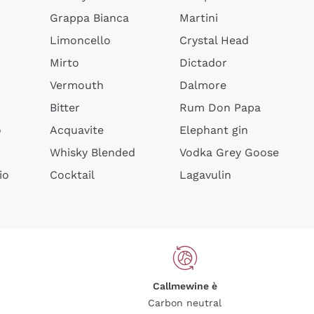
Grappa Bianca
Martini
Limoncello
Crystal Head
Mirto
Dictador
Vermouth
Dalmore
Bitter
Rum Don Papa
o
Acquavite
Elephant gin
Whisky Blended
Vodka Grey Goose
io
Cocktail
Lagavulin
Callmewine è
Carbon neutral