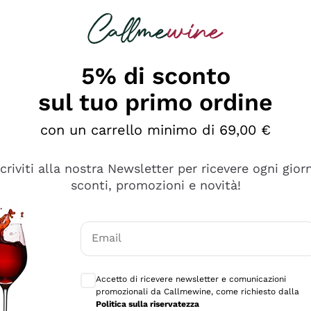
rcando
Champagne
Spumanti
Tutti i Vini
5% di sconto
sul tuo primo ordine
con un carrello minimo di 69,00 €
scriviti alla nostra Newsletter per ricevere ogni gior
sconti, promozioni e novità!
Email
Consensi opzionali per ricevere comunicaz
Accetto di ricevere newsletter e comunicazioni
promozionali da Callmewine, come richiesto dalla
tanti prodotti diversi e con un ampio range di prezzo. Le 
Politica sulla riservatezza