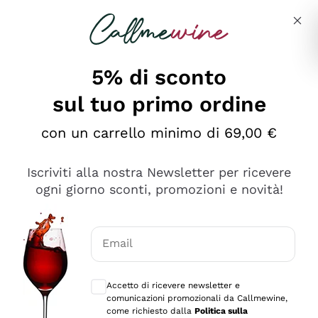
Salta al contenuto principale
Descrivi cosa stai cercando
5% di sconto
sul tuo primo ordine
Ottimo
con un carrello minimo di 69,00 €
4,5
/5
2.559
Iscriviti alla nostra Newsletter per ricevere
recensioni
ogni giorno sconti, promozioni e novità!
Le nostre recensioni a 4 e 5 stelle.
Clicca qui per leggerle tutte >
Email
Precedente
Successivo
Consensi opzionali per ricevere comunica
Accetto di ricevere newsletter e
Oggi
comunicazioni promozionali da Callmewine,
Il catalogo offre moltissime possibilità di scelta tra tanti
come richiesto dalla
Politica sulla