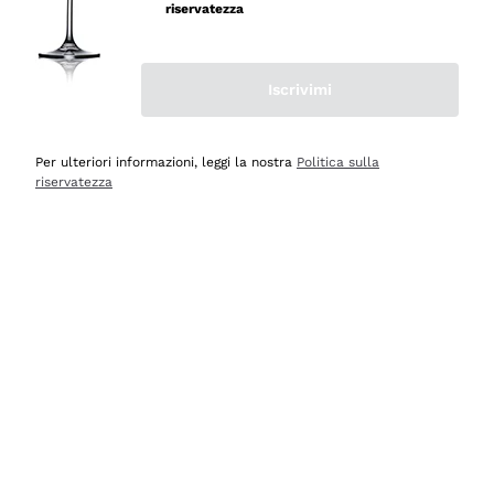
velocissima
riservatezza
Acquirente verificato
Iscrivimi
Ieri
Perfetti e attenti al cliente
Per ulteriori informazioni, leggi la nostra
Politica sulla
riservatezza
Acquirente verificato
2 Giorni Fa
Semplice nell'uso, puntuali e veloci.
Acquirente verificato
2 Giorni Fa
Ottima come sempre!