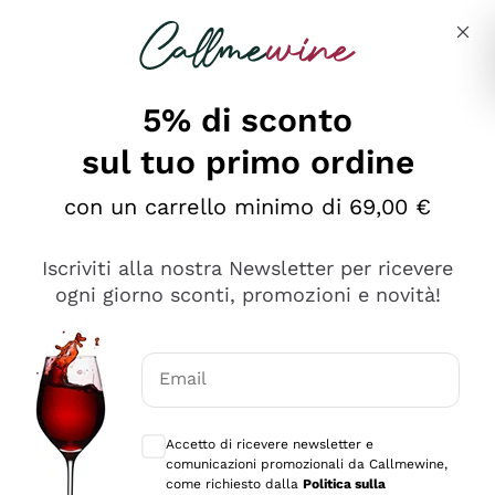
Salta al contenuto principale
Descrivi cosa stai cercando
5% di sconto
sul tuo primo ordine
Ottimo
con un carrello minimo di 69,00 €
4,5
/5
2.552
Iscriviti alla nostra Newsletter per ricevere
recensioni
ogni giorno sconti, promozioni e novità!
Le nostre recensioni a 4 e 5 stelle.
Clicca qui per leggerle tutte >
Email
Precedente
Successivo
Consensi opzionali per ricevere comunica
Accetto di ricevere newsletter e
Oggi
comunicazioni promozionali da Callmewine,
Ottima facilità di acquisto sul sito e consegna
come richiesto dalla
Politica sulla