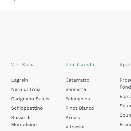
Vini Rossi
Vini Bianchi
Spu
Lagrein
Catarratto
Pros
Fon
Nero di Troia
Sancerre
Blan
Carignano Sulcis
Falanghina
Spum
Schioppettino
Pinot Bianco
Spum
Rosso di
Arneis
Montalcino
Fran
Vitovska