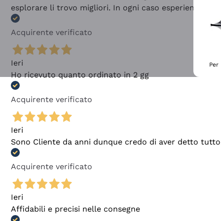
esplorare li trovo migliori. In ogni caso esperienza buo
Acquirente verificato
Ieri
Per 
Ho ricevuto quanto ordinato in 2 gg
Acquirente verificato
Ieri
Sono Cliente da anni dunque credo di aver detto tutto
Acquirente verificato
Ieri
Affidabili e precisi nelle consegne