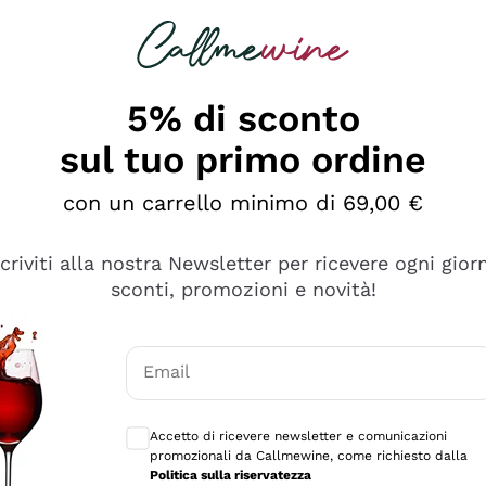
rcando
Champagne
Spumanti
Tutti i Vini
5% di sconto
sul tuo primo ordine
con un carrello minimo di 69,00 €
scriviti alla nostra Newsletter per ricevere ogni gior
sconti, promozioni e novità!
Email
Consensi opzionali per ricevere comunicaz
Accetto di ricevere newsletter e comunicazioni
promozionali da Callmewine, come richiesto dalla
se non è male ma secondo me ci sono alternative che hanno p
Politica sulla riservatezza