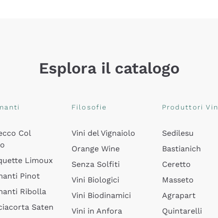
Esplora il catalogo
manti
Filosofie
Produttori Vin
ecco Col
Vini del Vignaiolo
Sedilesu
do
Orange Wine
Bastianich
quette Limoux
Senza Solfiti
Ceretto
anti Pinot
Vini Biologici
Masseto
anti Ribolla
Vini Biodinamici
Agrapart
ciacorta Saten
Vini in Anfora
Quintarelli