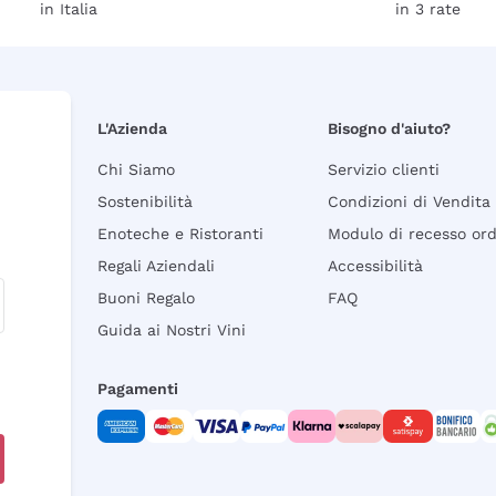
in Italia
in 3 rate
L'Azienda
Bisogno d'aiuto?
Chi Siamo
Servizio clienti
Sostenibilità
Condizioni di Vendita
Enoteche e Ristoranti
Modulo di recesso or
Regali Aziendali
Accessibilità
Buoni Regalo
FAQ
Guida ai Nostri Vini
Pagamenti