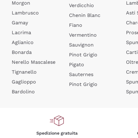
Morgon
Lamb
Verdicchio
Lambrusco
Asti
Chenin Blanc
Gamay
Char
Fiano
Lacrima
Pros
Vermentino
Aglianico
Spum
Sauvignon
Bonarda
Cart
Pinot Grigio
Nerello Mascalese
Oltr
Pigato
Tignanello
Cre
Sauternes
Gaglioppo
Spum
Pinot Grigio
Bardolino
Spum
Spedizione gratuita