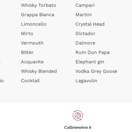
Whisky Torbato
Campari
Grappa Bianca
Martini
Limoncello
Crystal Head
Mirto
Dictador
Vermouth
Dalmore
Bitter
Rum Don Papa
o
Acquavite
Elephant gin
Whisky Blended
Vodka Grey Goose
io
Cocktail
Lagavulin
Callmewine è